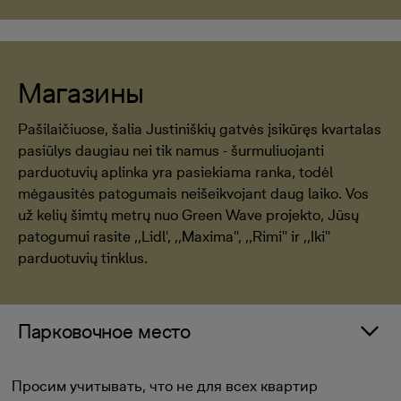
Магазины
Pašilaičiuose, šalia Justiniškių gatvės įsikūręs kvartalas
pasiūlys daugiau nei tik namus - šurmuliuojanti
parduotuvių aplinka yra pasiekiama ranka, todėl
mėgausitės patogumais neišeikvojant daug laiko. Vos
už kelių šimtų metrų nuo Green Wave projekto, Jūsų
patogumui rasite ,,Lidl', ,,Maxima'', ,,Rimi'' ir ,,Iki''
parduotuvių tinklus.
Парковочное место
Просим учитывать, что не для всех квартир