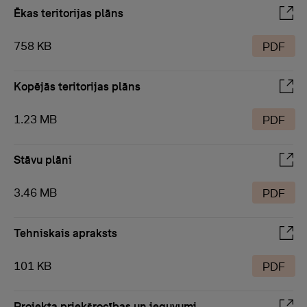
Ēkas teritorijas plāns
758 KB
PDF
Kopējās teritorijas plāns
1.23 MB
PDF
Stāvu plāni
3.46 MB
PDF
Tehniskais apraksts
101 KB
PDF
Projekta priekšrocības un ieguvumi