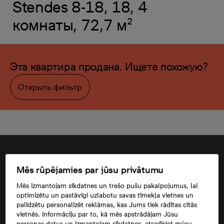
Stendes 8-18, 18, 4
комнаты, 72,7 м²
Эта квартира продана. Ищете похожую?
Открыть фильтр
Mēs rūpējamies par jūsu privātumu
Mēs izmantojam sīkdatnes un trešo pušu pakalpojumus, lai
optimizētu un pastāvīgi uzlabotu savas tīmekļa vietnes un
palīdzētu personalizēt reklāmas, kas Jums tiek rādītas citās
vietnēs. Informāciju par to, kā mēs apstrādājam Jūsu
personas datus un izmantojam sīkdatnes, atradīsiet mūsu