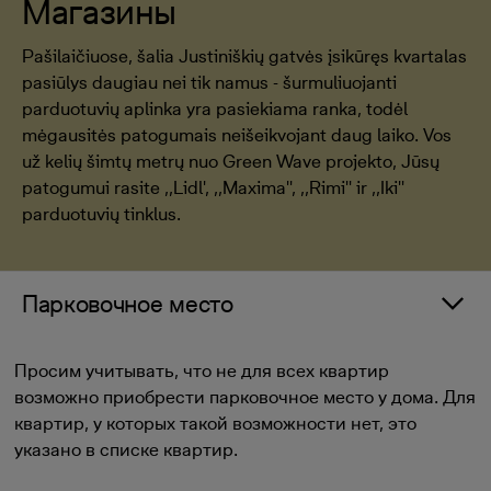
Магазины
Pašilaičiuose, šalia Justiniškių gatvės įsikūręs kvartalas
pasiūlys daugiau nei tik namus - šurmuliuojanti
parduotuvių aplinka yra pasiekiama ranka, todėl
mėgausitės patogumais neišeikvojant daug laiko. Vos
už kelių šimtų metrų nuo Green Wave projekto, Jūsų
patogumui rasite ,,Lidl', ,,Maxima'', ,,Rimi'' ir ,,Iki''
parduotuvių tinklus.
Парковочное место
Просим учитывать, что не для всех квартир
возможно приобрести парковочное место у дома. Для
квартир, у которых такой возможности нет, это
указано в списке квартир.