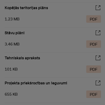
Kopējās teritorijas plāns
1.23 MB
PDF
Stāvu plāni
3.46 MB
PDF
Tehniskais apraksts
101 KB
PDF
Projekta priekšrocības un ieguvumi
655 KB
PDF