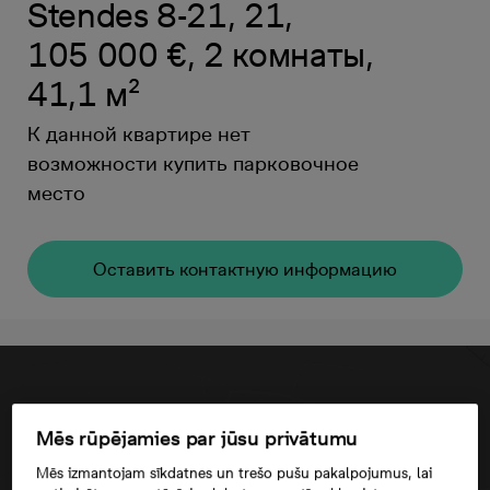
Stendes 8-21, 21,
105 000 €, 2 комнаты,
41,1 м²
К данной квартире нет
возможности купить парковочное
место
Oставить контактную информацию
Mēs rūpējamies par jūsu privātumu
Mēs izmantojam sīkdatnes un trešo pušu pakalpojumus, lai