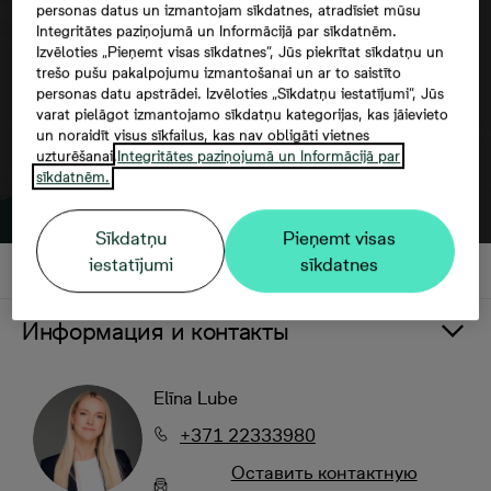
personas datus un izmantojam sīkdatnes, atradīsiet mūsu
Integritātes paziņojumā un Informācijā par sīkdatnēm.
Izvēloties „Pieņemt visas sīkdatnes”, Jūs piekrītat sīkdatņu un
trešo pušu pakalpojumu izmantošanai un ar to saistīto
personas datu apstrādei. Izvēloties „Sīkdatņu iestatījumi”, Jūs
varat pielāgot izmantojamo sīkdatņu kategorijas, kas jāievieto
un noraidīt visus sīkfailus, kas nav obligāti vietnes
uzturēšanai.
Integritātes paziņojumā un Informācijā par
sīkdatnēm.
Sīkdatņu
Pieņemt visas
iestatījumi
sīkdatnes
Информация и контакты
Elīna Lube
+371 22333980
Oставить контактную