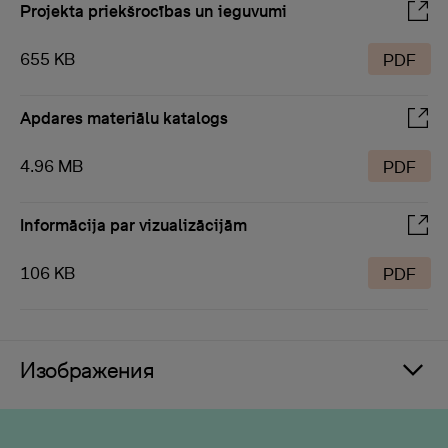
Projekta priekšrocības un ieguvumi
655 KB
PDF
Apdares materiālu katalogs
4.96 MB
PDF
Informācija par vizualizācijām
106 KB
PDF
Изображения