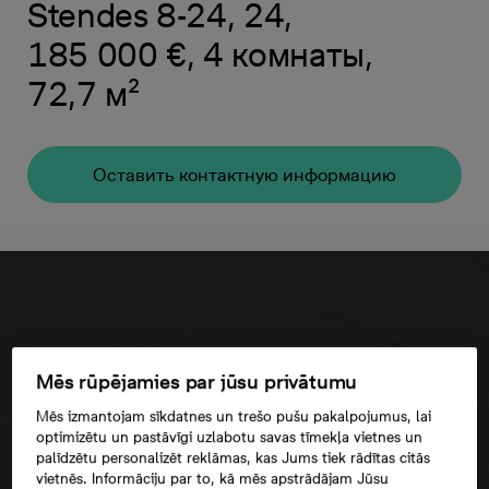
Stendes 8-24, 24,
185 000 €, 4 комнаты,
72,7 м²
Oставить контактную информацию
Mēs rūpējamies par jūsu privātumu
Mēs izmantojam sīkdatnes un trešo pušu pakalpojumus, lai
optimizētu un pastāvīgi uzlabotu savas tīmekļa vietnes un
palīdzētu personalizēt reklāmas, kas Jums tiek rādītas citās
vietnēs. Informāciju par to, kā mēs apstrādājam Jūsu
Согласие третьего лица