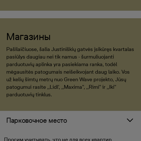
Магазины
Pašilaičiuose, šalia Justiniškių gatvės įsikūręs kvartalas
pasiūlys daugiau nei tik namus - šurmuliuojanti
parduotuvių aplinka yra pasiekiama ranka, todėl
mėgausitės patogumais neišeikvojant daug laiko. Vos
už kelių šimtų metrų nuo Green Wave projekto, Jūsų
patogumui rasite ,,Lidl', ,,Maxima'', ,,Rimi'' ir ,,Iki''
parduotuvių tinklus.
Парковочное место
Просим учитывать, что не для всех квартир