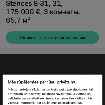
Stendes 8-31, 31,
175 000 €, 3 комнаты,
65,7 м²
Oставить контактную информацию
Mēs rūpējamies par jūsu privātumu
Mēs izmantojam sīkdatnes un trešo pušu pakalpojumus, lai
optimizētu un pastāvīgi uzlabotu savas tīmekļa vietnes un
palīdzētu personalizēt reklāmas, kas Jums tiek rādītas citās
vietnēs. Informāciju par to, kā mēs apstrādājam Jūsu
Согласие третьего лица