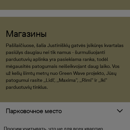
Магазины
Pašilaičiuose, šalia Justiniškių gatvės įsikūręs kvartalas
pasiūlys daugiau nei tik namus - šurmuliuojanti
parduotuvių aplinka yra pasiekiama ranka, todėl
mėgausitės patogumais neišeikvojant daug laiko. Vos
už kelių šimtų metrų nuo Green Wave projekto, Jūsų
patogumui rasite ,,Lidl', ,,Maxima'', ,,Rimi'' ir ,,Iki''
parduotuvių tinklus.
Парковочное место
Просим учитывать, что не для всех квартир