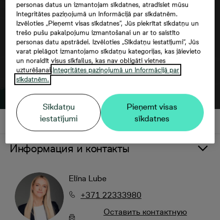
personas datus un izmantojam sīkdatnes, atradīsiet mūsu
Integritātes paziņojumā un Informācijā par sīkdatnēm.
Izvēloties „Pieņemt visas sīkdatnes”, Jūs piekrītat sīkdatņu un
trešo pušu pakalpojumu izmantošanai un ar to saistīto
personas datu apstrādei. Izvēloties „Sīkdatņu iestatījumi”, Jūs
varat pielāgot izmantojamo sīkdatņu kategorijas, kas jāievieto
un noraidīt visus sīkfailus, kas nav obligāti vietnes
uzturēšanai.
Integritātes paziņojumā un Informācijā par
sīkdatnēm.
Sīkdatņu
Pieņemt visas
iestatījumi
sīkdatnes
Информация и контакты
Elīna Lube
+371 22333980
Oставить контактную