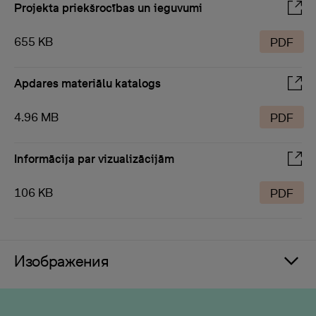
Projekta priekšrocības un ieguvumi
655 KB
PDF
Apdares materiālu katalogs
4.96 MB
PDF
Informācija par vizualizācijām
106 KB
PDF
Изображения