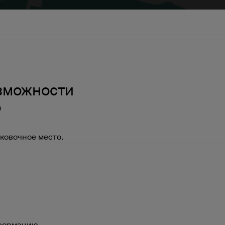
озможности
о
ковочное место.
нформацию