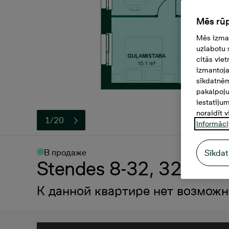
Mēs rūp
Mēs izman
uzlabotu 
citās vie
izmantoja
sīkdatnēm
pakalpoju
iestatīju
noraidīt v
1/20
Informāci
В продаже
Sīkdat
Stendes 8-32, 32, 121
К данной квартире нет возможн