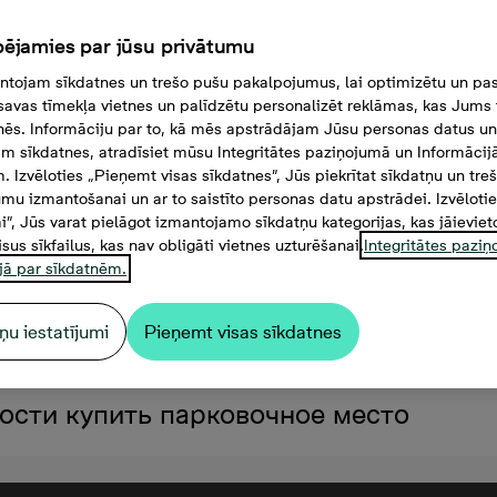
ējamies par jūsu privātumu
tojam sīkdatnes un trešo pušu pakalpojumus, lai optimizētu un pas
savas tīmekļa vietnes un palīdzētu personalizēt reklāmas, kas Jums t
tnēs. Informāciju par to, kā mēs apstrādājam Jūsu personas datus un
m sīkdatnes, atradīsiet mūsu Integritātes paziņojumā un Informācij
. Izvēloties „Pieņemt visas sīkdatnes”, Jūs piekrītat sīkdatņu un tre
mu izmantošanai un ar to saistīto personas datu apstrādei. Izvēloti
mi”, Jūs varat pielāgot izmantojamo sīkdatņu kategorijas, kas jāieviet
isus sīkfailus, kas nav obligāti vietnes uzturēšanai.
Integritātes pazi
jā par sīkdatnēm.
ņu iestatījumi
Pieņemt visas sīkdatnes
 000 €, 2 комнаты, 44,1 м²
ости купить парковочное место