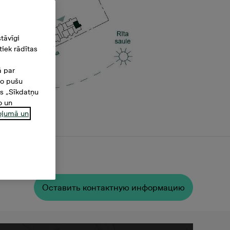
tāvīgi
iek rādītas
ā par
šo pušu
es „Sīkdatņu
o un
ņojumā un
Oставить контактную информацию