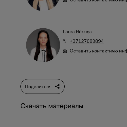
Laura Bērziņa
+37127089894
Oставить контактную и
Поделиться
Скачать материалы