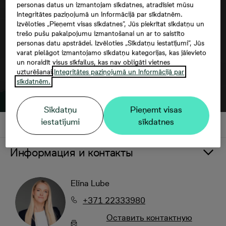
personas datus un izmantojam sīkdatnes, atradīsiet mūsu
Integritātes paziņojumā un Informācijā par sīkdatnēm.
Izvēloties „Pieņemt visas sīkdatnes”, Jūs piekrītat sīkdatņu un
trešo pušu pakalpojumu izmantošanai un ar to saistīto
personas datu apstrādei. Izvēloties „Sīkdatņu iestatījumi”, Jūs
varat pielāgot izmantojamo sīkdatņu kategorijas, kas jāievieto
un noraidīt visus sīkfailus, kas nav obligāti vietnes
uzturēšanai.
Integritātes paziņojumā un Informācijā par
sīkdatnēm.
Sīkdatņu
Pieņemt visas
iestatījumi
sīkdatnes
Информация и контакты
Elīna Lube
+371 22333980
Oставить контактную