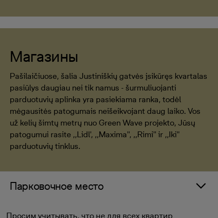
Магазины
Pašilaičiuose, šalia Justiniškių gatvės įsikūręs kvartalas
pasiūlys daugiau nei tik namus - šurmuliuojanti
parduotuvių aplinka yra pasiekiama ranka, todėl
mėgausitės patogumais neišeikvojant daug laiko. Vos
už kelių šimtų metrų nuo Green Wave projekto, Jūsų
patogumui rasite ,,Lidl', ,,Maxima'', ,,Rimi'' ir ,,Iki''
parduotuvių tinklus.
Парковочное место
Просим учитывать, что не для всех квартир