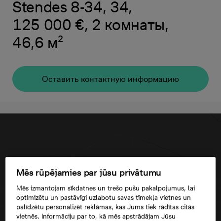
Stendes 8-34, 34,
125 000 €, 2 комнаты,
46,6 м²
Oставить контактную информацию
Mēs rūpējamies par jūsu privātumu
Mēs izmantojam sīkdatnes un trešo pušu pakalpojumus, lai
optimizētu un pastāvīgi uzlabotu savas tīmekļa vietnes un
palīdzētu personalizēt reklāmas, kas Jums tiek rādītas citās
vietnēs. Informāciju par to, kā mēs apstrādājam Jūsu
Согласие третьего лица