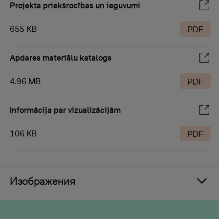
Projekta priekšrocības un ieguvumi
655 KB
PDF
Apdares materiālu katalogs
4.96 MB
PDF
Informācija par vizualizācijām
106 KB
PDF
Изображения