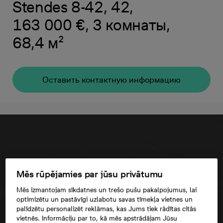
Stendes 8-42, 42,
163 000 €, 3 комнаты,
68,4 м²
Oставить контактную информацию
Mēs rūpējamies par jūsu privātumu
Mēs izmantojam sīkdatnes un trešo pušu pakalpojumus, lai
optimizētu un pastāvīgi uzlabotu savas tīmekļa vietnes un
palīdzētu personalizēt reklāmas, kas Jums tiek rādītas citās
vietnēs. Informāciju par to, kā mēs apstrādājam Jūsu
Согласие третьего лица