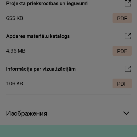
Projekta priekšrocības un ieguvumi
655 KB
PDF
Apdares materiālu katalogs
4.96 MB
PDF
Informācija par vizualizācijām
106 KB
PDF
Изображения