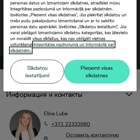
personas datus un izmantojam sīkdatnes, atradīsiet mūsu
Integritātes paziņojumā un Informācijā par sīkdatnēm.
Izvēloties „Pieņemt visas sīkdatnes”, Jūs piekrītat sīkdatņu un
trešo pušu pakalpojumu izmantošanai un ar to saistīto
personas datu apstrādei. Izvēloties „Sīkdatņu iestatījumi”, Jūs
varat pielāgot izmantojamo sīkdatņu kategorijas, kas jāievieto
un noraidīt visus sīkfailus, kas nav obligāti vietnes
uzturēšanai.
Integritātes paziņojumā un Informācijā par
sīkdatnēm.
Sīkdatņu
Pieņemt visas
iestatījumi
sīkdatnes
Информация и контакты
Elīna Lube
+371 22333980
Oставить контактную