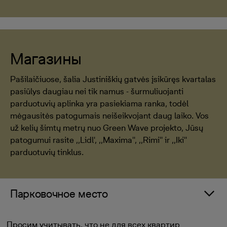
Магазины
Pašilaičiuose, šalia Justiniškių gatvės įsikūręs kvartalas
pasiūlys daugiau nei tik namus - šurmuliuojanti
parduotuvių aplinka yra pasiekiama ranka, todėl
mėgausitės patogumais neišeikvojant daug laiko. Vos
už kelių šimtų metrų nuo Green Wave projekto, Jūsų
patogumui rasite ,,Lidl', ,,Maxima'', ,,Rimi'' ir ,,Iki''
parduotuvių tinklus.
Парковочное место
Просим учитывать, что не для всех квартир