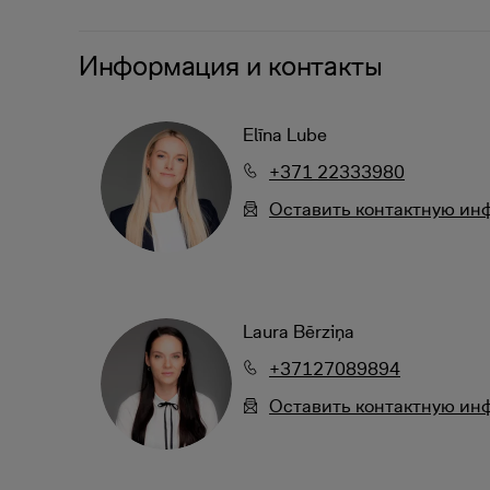
Информация и контакты
Elīna Lube
+371 22333980
Oставить контактную и
Laura Bērziņa
+37127089894
Oставить контактную и