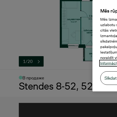
Mēs rūp
Mēs izman
uzlabotu 
citās vie
izmantoja
sīkdatnēm
pakalpoju
iestatīju
noraidīt v
1/20
Informāci
В продаже
Sīkdat
Stendes 8-52, 52, 171