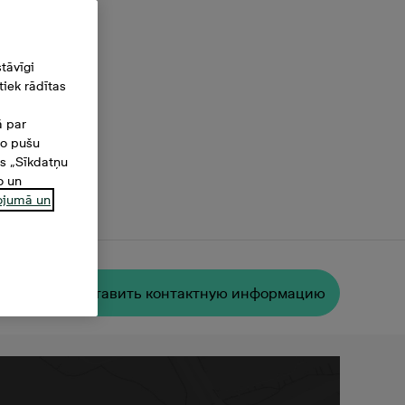
tāvīgi
iek rādītas
ā par
šo pušu
es „Sīkdatņu
o un
ņojumā un
Oставить контактную информацию