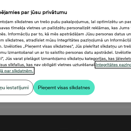
ējamies par jūsu privātumu
tojam sīkdatnes un trešo pušu pakalpojumus, lai optimizētu un pas
savas tīmekļa vietnes un palīdzētu personalizēt reklāmas, kas Jums t
tnēs. Informāciju par to, kā mēs apstrādājam Jūsu personas datus un
m sīkdatnes, atradīsiet mūsu Integritātes paziņojumā un Informācij
. Izvēloties „Pieņemt visas sīkdatnes”, Jūs piekrītat sīkdatņu un tre
mu izmantošanai un ar to saistīto personas datu apstrādei. Izvēloti
mi”, Jūs varat pielāgot izmantojamo sīkdatņu kategorijas, kas jāieviet
isus sīkfailus, kas nav obligāti vietnes uzturēšanai.
Integritātes pazi
jā par sīkdatnēm.
ņu iestatījumi
Pieņemt visas sīkdatnes
 000 €, 3 комнаты, 68,8 м²