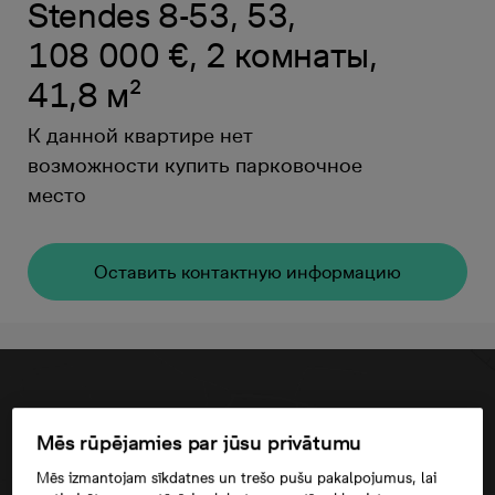
Stendes 8-53, 53,
108 000 €, 2 комнаты,
41,8 м²
К данной квартире нет
возможности купить парковочное
место
Oставить контактную информацию
Mēs rūpējamies par jūsu privātumu
Mēs izmantojam sīkdatnes un trešo pušu pakalpojumus, lai