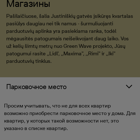
Магазины
Pašilaičiuose, šalia Justiniškių gatvės įsikūręs kvartalas
pasiūlys daugiau nei tik namus - šurmuliuojanti
parduotuvių aplinka yra pasiekiama ranka, todėl
mėgausitės patogumais neišeikvojant daug laiko. Vos
už kelių šimtų metrų nuo Green Wave projekto, Jūsų
patogumui rasite ,,Lidl', ,,Maxima'', ,,Rimi'' ir ,,Iki''
parduotuvių tinklus.
Парковочное место
Просим учитывать, что не для всех квартир
возможно приобрести парковочное место у дома. Для
квартир, у которых такой возможности нет, это
указано в списке квартир.