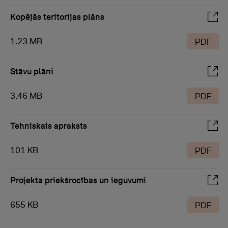
Kopējās teritorijas plāns
1.23 MB
PDF
Stāvu plāni
3.46 MB
PDF
Tehniskais apraksts
101 KB
PDF
Projekta priekšrocības un ieguvumi
655 KB
PDF