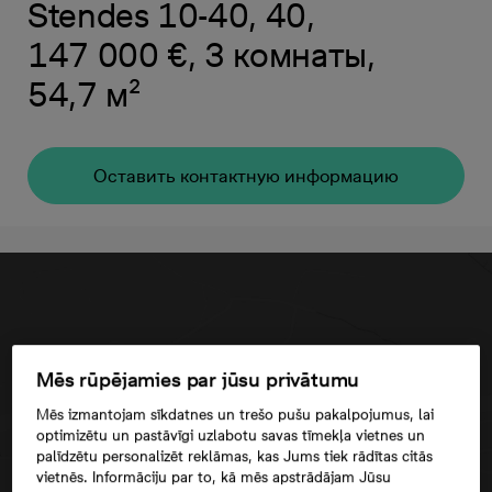
Stendes 10-40, 40,
147 000 €, 3 комнаты,
54,7 м²
Oставить контактную информацию
Mēs rūpējamies par jūsu privātumu
Mēs izmantojam sīkdatnes un trešo pušu pakalpojumus, lai
optimizētu un pastāvīgi uzlabotu savas tīmekļa vietnes un
palīdzētu personalizēt reklāmas, kas Jums tiek rādītas citās
vietnēs. Informāciju par to, kā mēs apstrādājam Jūsu
Согласие третьего лица