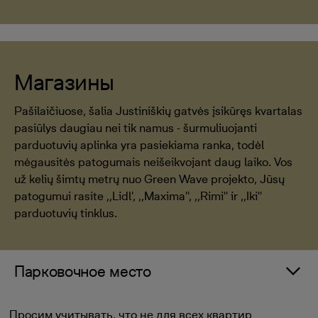
Магазины
Pašilaičiuose, šalia Justiniškių gatvės įsikūręs kvartalas
pasiūlys daugiau nei tik namus - šurmuliuojanti
parduotuvių aplinka yra pasiekiama ranka, todėl
mėgausitės patogumais neišeikvojant daug laiko. Vos
už kelių šimtų metrų nuo Green Wave projekto, Jūsų
patogumui rasite ,,Lidl', ,,Maxima'', ,,Rimi'' ir ,,Iki''
parduotuvių tinklus.
Парковочное место
Просим учитывать, что не для всех квартир