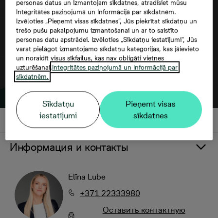
personas datus un izmantojam sīkdatnes, atradīsiet mūsu
Integritātes paziņojumā un Informācijā par sīkdatnēm.
Izvēloties „Pieņemt visas sīkdatnes”, Jūs piekrītat sīkdatņu un
trešo pušu pakalpojumu izmantošanai un ar to saistīto
personas datu apstrādei. Izvēloties „Sīkdatņu iestatījumi”, Jūs
varat pielāgot izmantojamo sīkdatņu kategorijas, kas jāievieto
un noraidīt visus sīkfailus, kas nav obligāti vietnes
uzturēšanai.
Integritātes paziņojumā un Informācijā par
sīkdatnēm.
Sīkdatņu
Pieņemt visas
iestatījumi
sīkdatnes
Информация и контакты
Elīna Lube
+371 22333980
Oставить контактную