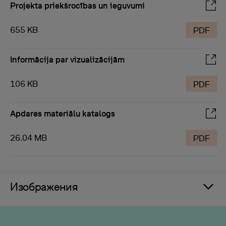
Projekta priekšrocības un ieguvumi
655 KB
PDF
Informācija par vizualizācijām
106 KB
PDF
Apdares materiālu katalogs
26.04 MB
PDF
Изображения