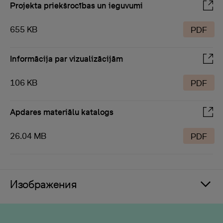
Projekta priekšrocības un ieguvumi
655 KB
PDF
Informācija par vizualizācijām
106 KB
PDF
Apdares materiālu katalogs
26.04 MB
PDF
Изображения