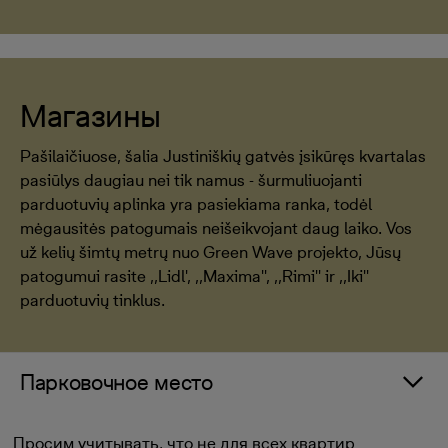
Магазины
Pašilaičiuose, šalia Justiniškių gatvės įsikūręs kvartalas
pasiūlys daugiau nei tik namus - šurmuliuojanti
parduotuvių aplinka yra pasiekiama ranka, todėl
mėgausitės patogumais neišeikvojant daug laiko. Vos
už kelių šimtų metrų nuo Green Wave projekto, Jūsų
patogumui rasite ,,Lidl', ,,Maxima'', ,,Rimi'' ir ,,Iki''
parduotuvių tinklus.
Парковочное место
Просим учитывать, что не для всех квартир