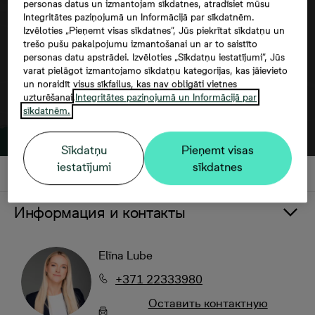
personas datus un izmantojam sīkdatnes, atradīsiet mūsu
Integritātes paziņojumā un Informācijā par sīkdatnēm.
Izvēloties „Pieņemt visas sīkdatnes”, Jūs piekrītat sīkdatņu un
trešo pušu pakalpojumu izmantošanai un ar to saistīto
personas datu apstrādei. Izvēloties „Sīkdatņu iestatījumi”, Jūs
varat pielāgot izmantojamo sīkdatņu kategorijas, kas jāievieto
un noraidīt visus sīkfailus, kas nav obligāti vietnes
uzturēšanai.
Integritātes paziņojumā un Informācijā par
sīkdatnēm.
Sīkdatņu
Pieņemt visas
iestatījumi
sīkdatnes
Информация и контакты
Elīna Lube
+371 22333980
Oставить контактную