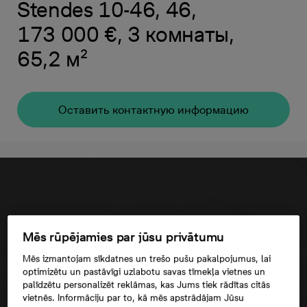
Stendes 10-46, 46,
173 000 €, 3 комнаты,
65,2 м²
Oставить контактную информацию
Mēs rūpējamies par jūsu privātumu
Mēs izmantojam sīkdatnes un trešo pušu pakalpojumus, lai
optimizētu un pastāvīgi uzlabotu savas tīmekļa vietnes un
palīdzētu personalizēt reklāmas, kas Jums tiek rādītas citās
vietnēs. Informāciju par to, kā mēs apstrādājam Jūsu
Согласие третьего лица