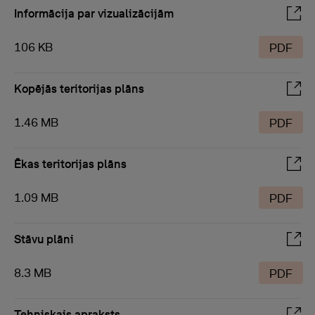
Informācija par vizualizācijām
106 KB
PDF
Kopējās teritorijas plāns
1.46 MB
PDF
Ēkas teritorijas plāns
1.09 MB
PDF
Stāvu plāni
8.3 MB
PDF
Tehniskais apraksts