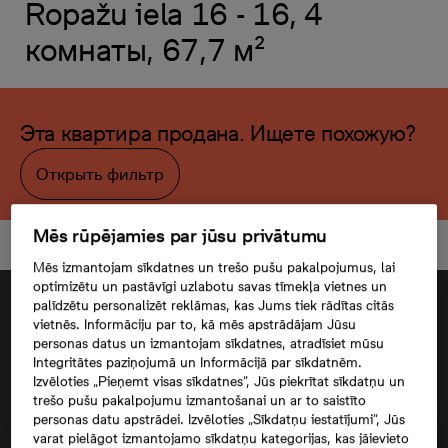
Ropažu iela 16 - 16, 4
комнаты, 67,7 м²
Эта квартира продана. Ищете похожую?
Открыть фильтр
Mēs rūpējamies par jūsu privātumu
Mēs izmantojam sīkdatnes un trešo pušu pakalpojumus, lai
optimizētu un pastāvīgi uzlabotu savas tīmekļa vietnes un
palīdzētu personalizēt reklāmas, kas Jums tiek rādītas citās
vietnēs. Informāciju par to, kā mēs apstrādājam Jūsu
personas datus un izmantojam sīkdatnes, atradīsiet mūsu
Integritātes paziņojumā un Informācijā par sīkdatnēm.
Izvēloties „Pieņemt visas sīkdatnes”, Jūs piekrītat sīkdatņu un
trešo pušu pakalpojumu izmantošanai un ar to saistīto
personas datu apstrādei. Izvēloties „Sīkdatņu iestatījumi”, Jūs
varat pielāgot izmantojamo sīkdatņu kategorijas, kas jāievieto