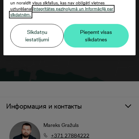
un noraidīt visus sīkfailus, kas nav obligāti vietnes
uzturēšanai.
Integritātes paziņojumā un Informācijā par
Согласие третьего лица
sīkdatnēm.
Sīkdatņu
Pieņemt visas
iestatījumi
sīkdatnes
Информация и контакты
Mareks Gražuls
+371 27884222