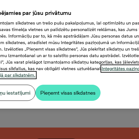
ējamies par jūsu privātumu
tojam sīkdatnes un trešo pušu pakalpojumus, lai optimizētu un pas
savas tīmekļa vietnes un palīdzētu personalizēt reklāmas, kas Jums t
tnēs. Informāciju par to, kā mēs apstrādājam Jūsu personas datus un
m sīkdatnes, atradīsiet mūsu Integritātes paziņojumā un Informācij
. Izvēloties „Pieņemt visas sīkdatnes”, Jūs piekrītat sīkdatņu un tre
mu izmantošanai un ar to saistīto personas datu apstrādei. Izvēloti
mi”, Jūs varat pielāgot izmantojamo sīkdatņu kategorijas, kas jāieviet
isus sīkfailus, kas nav obligāti vietnes uzturēšanai.
Integritātes pazi
jā par sīkdatnēm.
ņu iestatījumi
Pieņemt visas sīkdatnes
 комнаты, 41,4 м²