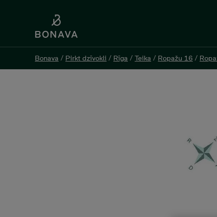
Bonava
Bonava
/
/
Pirkt dzīvokli
Pirkt dzīvokli
/
/
Rīga
Rīga
/
/
Teika
Teika
/
/
Ropažu 16
Ropažu 16
/
/
Ropaž
Ropaž
Ropažu iela 16 - 70, 2 ком