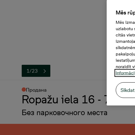
Mēs rūp
Mēs izman
uzlabotu 
citās vie
izmantoja
sīkdatnēm
pakalpoju
iestatīju
noraidīt v
1/23
Informāci
Продана
Sīkdat
Ropažu iela 16 - 70, 2
Без парковочного места