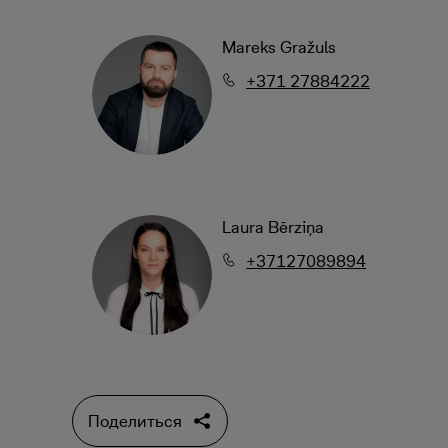
Mareks Gražuls
+371 27884222
Laura Bērziņa
+37127089894
Поделиться