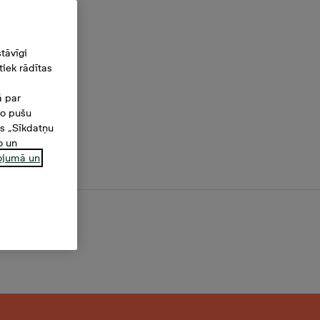
tāvīgi
iek rādītas
ā par
šo pušu
es „Sīkdatņu
o un
ņojumā un