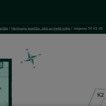
rtāls
rtāls
/
/
Hartmaņa kvartāls, otrā un trešā māja
Hartmaņa kvartāls, otrā un trešā māja
/
/
Jelgavas 55 K1-35
Jelgavas 55 K1-35
0 €, 2 комнаты, 47,3 м²