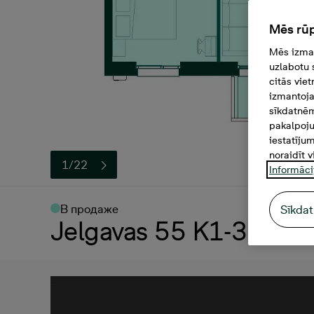
Mēs rūp
Mēs izman
uzlabotu 
citās vie
izmantoja
sīkdatnēm
pakalpoju
iestatīju
noraidīt v
1/22
Informāci
В продаже
Sīkdat
Jelgavas 55 K1-35, 12