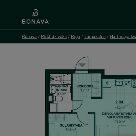
Bonava
Bonava
/
/
Pirkt dzīvokli
Pirkt dzīvokli
/
/
Rīga
Rīga
/
/
Torņakalns
Torņakalns
/
/
Hartmaņa kva
Hartmaņa kva
Jelgavas 55 K1-35, 124 00