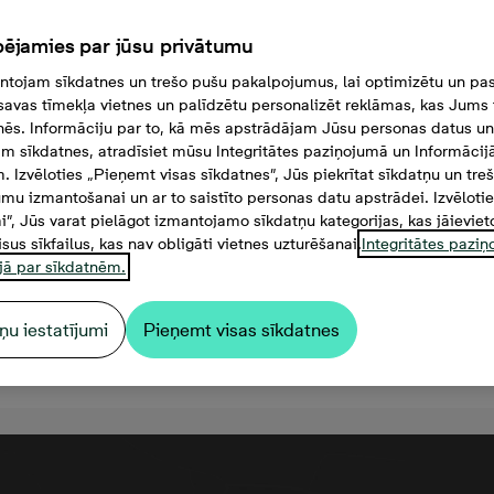
ējamies par jūsu privātumu
tojam sīkdatnes un trešo pušu pakalpojumus, lai optimizētu un pas
savas tīmekļa vietnes un palīdzētu personalizēt reklāmas, kas Jums t
tnēs. Informāciju par to, kā mēs apstrādājam Jūsu personas datus un
m sīkdatnes, atradīsiet mūsu Integritātes paziņojumā un Informācij
. Izvēloties „Pieņemt visas sīkdatnes”, Jūs piekrītat sīkdatņu un tre
mu izmantošanai un ar to saistīto personas datu apstrādei. Izvēloti
mi”, Jūs varat pielāgot izmantojamo sīkdatņu kategorijas, kas jāieviet
isus sīkfailus, kas nav obligāti vietnes uzturēšanai.
Integritātes pazi
jā par sīkdatnēm.
ņu iestatījumi
Pieņemt visas sīkdatnes
4 000 €, 2 комнаты, 47,3 м