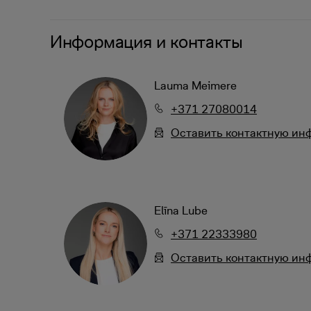
Информация и контакты
Lauma Meimere
+371 27080014
Oставить контактную и
Elīna Lube
+371 22333980
Oставить контактную и