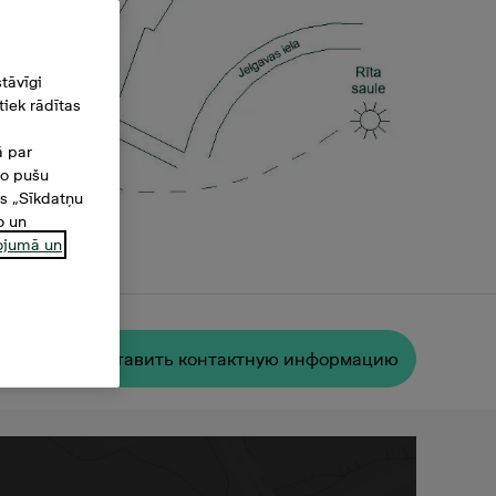
tāvīgi
iek rādītas
ā par
šo pušu
es „Sīkdatņu
o un
ņojumā un
²
Oставить контактную информацию