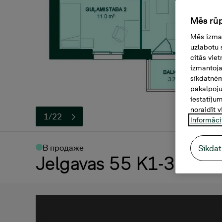
Mēs rūp
Mēs izman
uzlabotu 
citās vie
izmantoja
sīkdatnēm
pakalpoju
iestatīju
noraidīt v
1/22
Informāci
В продаже
Sīkdat
Jelgavas 55 K1-39, 20