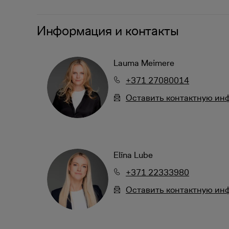
Информация и контакты
Lauma Meimere
+371 27080014
Oставить контактную и
Elīna Lube
+371 22333980
Oставить контактную и