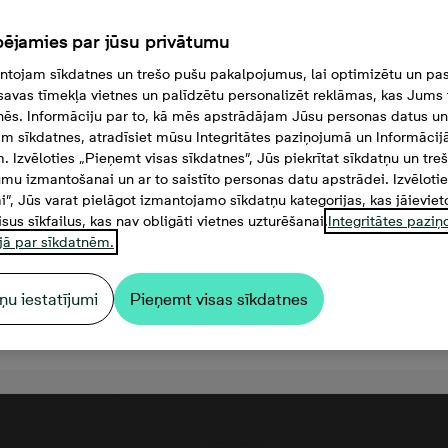
ējamies par jūsu privātumu
tojam sīkdatnes un trešo pušu pakalpojumus, lai optimizētu un pas
savas tīmekļa vietnes un palīdzētu personalizēt reklāmas, kas Jums t
tnēs. Informāciju par to, kā mēs apstrādājam Jūsu personas datus un
m sīkdatnes, atradīsiet mūsu Integritātes paziņojumā un Informācij
. Izvēloties „Pieņemt visas sīkdatnes”, Jūs piekrītat sīkdatņu un tre
mu izmantošanai un ar to saistīto personas datu apstrādei. Izvēloti
mi”, Jūs varat pielāgot izmantojamo sīkdatņu kategorijas, kas jāieviet
isus sīkfailus, kas nav obligāti vietnes uzturēšanai.
Integritātes pazi
jā par sīkdatnēm.
ņu iestatījumi
Pieņemt visas sīkdatnes
4 000 €, 4 комнаты, 77,3 м