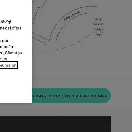
tāvīgi
iek rādītas
ā par
šo pušu
es „Sīkdatņu
o un
ņojumā un
²
Oставить контактную информацию