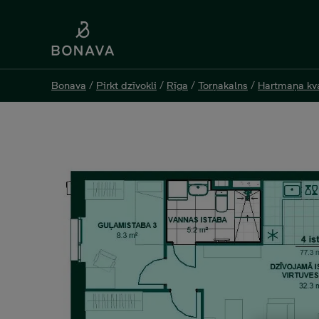
Bonava
Bonava
/
/
Pirkt dzīvokli
Pirkt dzīvokli
/
/
Rīga
Rīga
/
/
Torņakalns
Torņakalns
/
/
Hartmaņa kva
Hartmaņa kva
Jelgavas 55 K1-39, 204 00