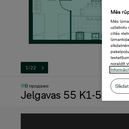
Mēs rūp
Mēs izman
uzlabotu 
citās vie
izmantoja
sīkdatnēm
pakalpoju
iestatīju
noraidīt v
1/22
Informāci
В продаже
Sīkdat
Jelgavas 55 K1-55, 16