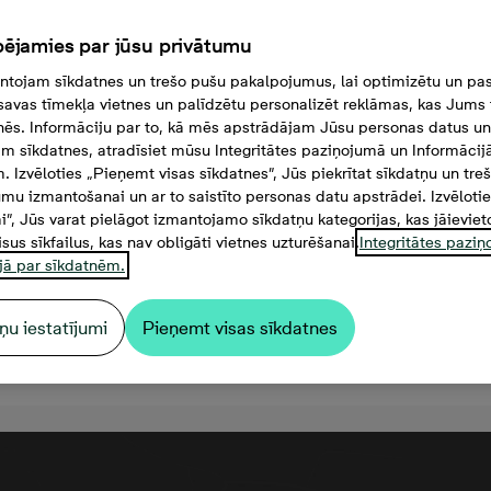
ējamies par jūsu privātumu
tojam sīkdatnes un trešo pušu pakalpojumus, lai optimizētu un pas
savas tīmekļa vietnes un palīdzētu personalizēt reklāmas, kas Jums t
tnēs. Informāciju par to, kā mēs apstrādājam Jūsu personas datus un
m sīkdatnes, atradīsiet mūsu Integritātes paziņojumā un Informācij
. Izvēloties „Pieņemt visas sīkdatnes”, Jūs piekrītat sīkdatņu un tre
mu izmantošanai un ar to saistīto personas datu apstrādei. Izvēloti
mi”, Jūs varat pielāgot izmantojamo sīkdatņu kategorijas, kas jāieviet
isus sīkfailus, kas nav obligāti vietnes uzturēšanai.
Integritātes pazi
jā par sīkdatnēm.
ņu iestatījumi
Pieņemt visas sīkdatnes
8 000 €, 3 комнаты, 62,6 м