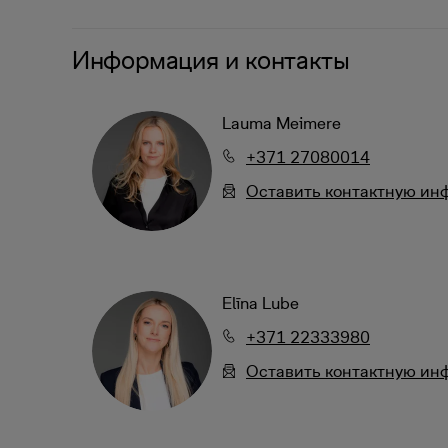
Информация и контакты
Lauma Meimere
+371 27080014
Oставить контактную и
Elīna Lube
+371 22333980
Oставить контактную и