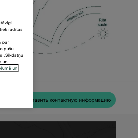
tāvīgi
iek rādītas
ā par
šo pušu
es „Sīkdatņu
o un
ņojumā un
²
Oставить контактную информацию