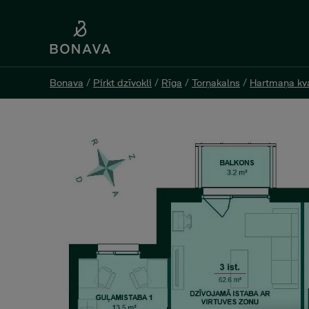
Bonava
Bonava
/
/
Pirkt dzīvokli
Pirkt dzīvokli
/
/
Rīga
Rīga
/
/
Torņakalns
Torņakalns
/
/
Hartmaņa kva
Hartmaņa kva
Jelgavas 55 K1-55, 168 00