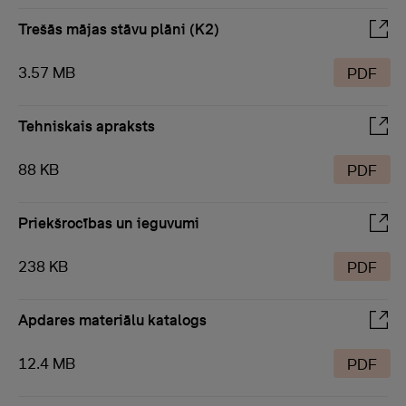
Trešās mājas stāvu plāni (K2)
3.57 MB
PDF
Tehniskais apraksts
88 KB
PDF
Priekšrocības un ieguvumi
238 KB
PDF
Apdares materiālu katalogs
12.4 MB
PDF