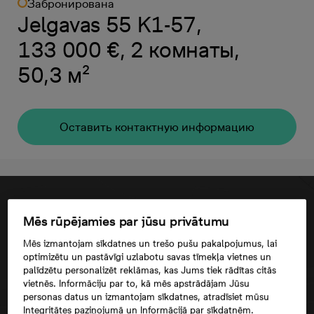
Забронирована
Jelgavas 55 K1-57,
133 000 €, 2 комнаты,
50,3 м²
Oставить контактную информацию
Mēs rūpējamies par jūsu privātumu
Mēs izmantojam sīkdatnes un trešo pušu pakalpojumus, lai
optimizētu un pastāvīgi uzlabotu savas tīmekļa vietnes un
palīdzētu personalizēt reklāmas, kas Jums tiek rādītas citās
vietnēs. Informāciju par to, kā mēs apstrādājam Jūsu
personas datus un izmantojam sīkdatnes, atradīsiet mūsu
Integritātes paziņojumā un Informācijā par sīkdatnēm.