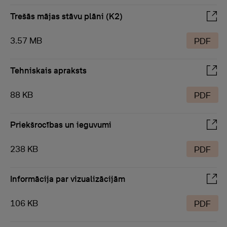
Trešās mājas stāvu plāni (K2)
3.57 MB
PDF
Tehniskais apraksts
88 KB
PDF
Priekšrocības un ieguvumi
238 KB
PDF
Informācija par vizualizācijām
106 KB
PDF