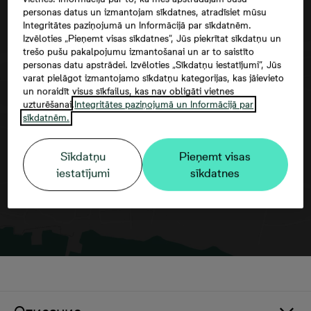
personas datus un izmantojam sīkdatnes, atradīsiet mūsu
Integritātes paziņojumā un Informācijā par sīkdatnēm.
Izvēloties „Pieņemt visas sīkdatnes”, Jūs piekrītat sīkdatņu un
trešo pušu pakalpojumu izmantošanai un ar to saistīto
personas datu apstrādei. Izvēloties „Sīkdatņu iestatījumi”, Jūs
varat pielāgot izmantojamo sīkdatņu kategorijas, kas jāievieto
un noraidīt visus sīkfailus, kas nav obligāti vietnes
Согласие третьего лица
uzturēšanai.
Integritātes paziņojumā un Informācijā par
sīkdatnēm.
Sīkdatņu
Pieņemt visas
iestatījumi
sīkdatnes