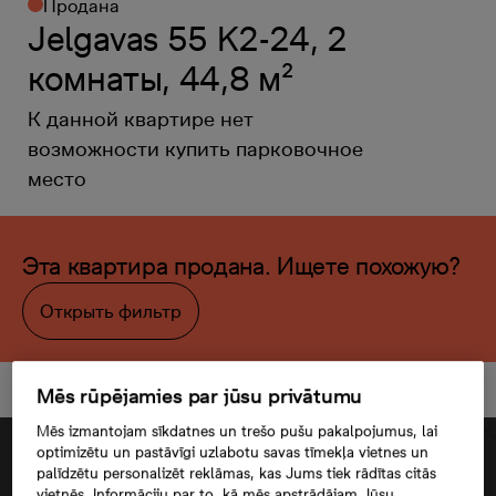
Продана
Jelgavas 55 K2-24, 2
комнаты, 44,8 м²
К данной квартире нет
возможности купить парковочное
место
Эта квартира продана. Ищете похожую?
Открыть фильтр
Mēs rūpējamies par jūsu privātumu
Mēs izmantojam sīkdatnes un trešo pušu pakalpojumus, lai
optimizētu un pastāvīgi uzlabotu savas tīmekļa vietnes un
palīdzētu personalizēt reklāmas, kas Jums tiek rādītas citās
vietnēs. Informāciju par to, kā mēs apstrādājam Jūsu