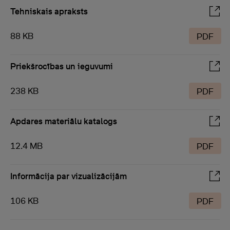
Tehniskais apraksts
88 KB
PDF
Priekšrocības un ieguvumi
238 KB
PDF
Apdares materiālu katalogs
12.4 MB
PDF
Informācija par vizualizācijām
106 KB
PDF