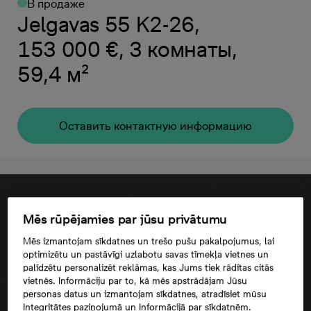
В продаже
Jelgavas 55 K2-26,
153 000 €, 3 комнаты,
59,4 м²
Oставить контактную информацию
Mēs rūpējamies par jūsu privātumu
Mēs izmantojam sīkdatnes un trešo pušu pakalpojumus, lai
optimizētu un pastāvīgi uzlabotu savas tīmekļa vietnes un
palīdzētu personalizēt reklāmas, kas Jums tiek rādītas citās
vietnēs. Informāciju par to, kā mēs apstrādājam Jūsu
personas datus un izmantojam sīkdatnes, atradīsiet mūsu
Integritātes paziņojumā un Informācijā par sīkdatnēm.