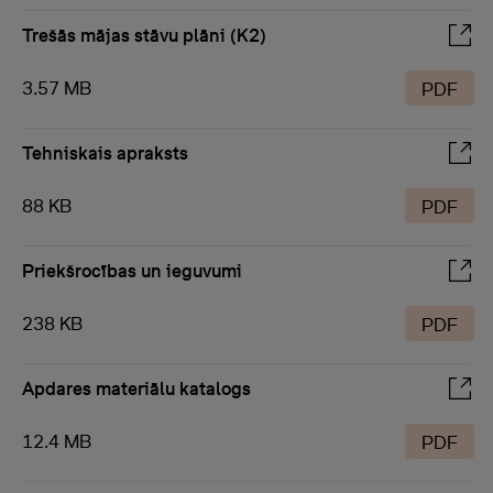
Trešās mājas stāvu plāni (K2)
3.57 MB
PDF
Tehniskais apraksts
88 KB
PDF
Priekšrocības un ieguvumi
238 KB
PDF
Apdares materiālu katalogs
12.4 MB
PDF