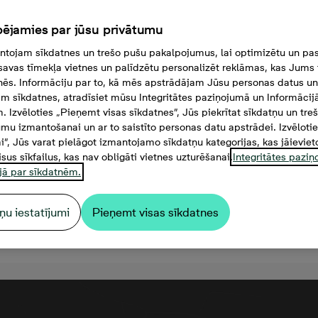
ējamies par jūsu privātumu
tojam sīkdatnes un trešo pušu pakalpojumus, lai optimizētu un pas
savas tīmekļa vietnes un palīdzētu personalizēt reklāmas, kas Jums t
tnēs. Informāciju par to, kā mēs apstrādājam Jūsu personas datus un
m sīkdatnes, atradīsiet mūsu Integritātes paziņojumā un Informācij
. Izvēloties „Pieņemt visas sīkdatnes”, Jūs piekrītat sīkdatņu un tre
mu izmantošanai un ar to saistīto personas datu apstrādei. Izvēloti
mi”, Jūs varat pielāgot izmantojamo sīkdatņu kategorijas, kas jāieviet
isus sīkfailus, kas nav obligāti vietnes uzturēšanai.
Integritātes pazi
jā par sīkdatnēm.
ņu iestatījumi
Pieņemt visas sīkdatnes
9 000 €, 2 комнаты, 42,4 м