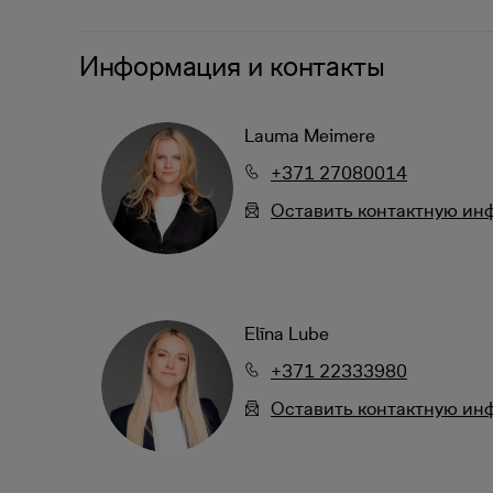
Информация и контакты
Lauma Meimere
+371 27080014
Oставить контактную и
Elīna Lube
+371 22333980
Oставить контактную и