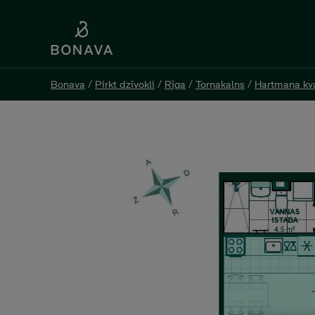
Bonava
Bonava
/
/
Pirkt dzīvokli
Pirkt dzīvokli
/
/
Rīga
Rīga
/
/
Torņakalns
Torņakalns
/
/
Hartmaņa kva
Hartmaņa kva
Jelgavas 55 K2-33, 119 00