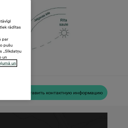
tāvīgi
iek rādītas
ā par
šo pušu
es „Sīkdatņu
o un
ņojumā un
²
Oставить контактную информацию