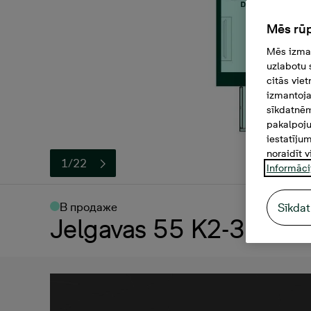
Mēs rūp
Mēs izman
uzlabotu 
citās vie
izmantoja
sīkdatnēm
pakalpoju
iestatīju
noraidīt v
1/22
Informāci
В продаже
Sīkdat
Jelgavas 55 K2-33, 11