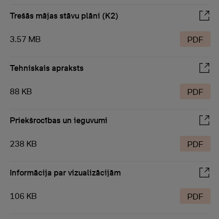
Trešās mājas stāvu plāni (K2)
3.57 MB
PDF
Tehniskais apraksts
88 KB
PDF
Priekšrocības un ieguvumi
238 KB
PDF
Informācija par vizualizācijām
106 KB
PDF