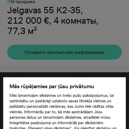
В продаже
Jelgavas 55 K2-35,
212 000 €, 4 комнаты,
77,3 м²
Oставить контактную информацию
Mēs rūpējamies par jūsu privātumu
Mēs izmantojam sīkdatnes un trešo pušu pakalpojumus, lai
optimizētu un pastāvīgi uzlabotu savas tīmekļa vietnes un
palīdzētu personalizēt reklāmas, kas Jums tiek rādītas citās
vietnēs. Informāciju par to, kā mēs apstrādājam Jūsu
personas datus un izmantojam sīkdatnes, atradīsiet mūsu
Integritātes paziņojumā un Informācijā par sīkdatnēm.
Izvēloties „Pieņemt visas sīkdatnes”, Jūs piekrītat sīkdatņu un