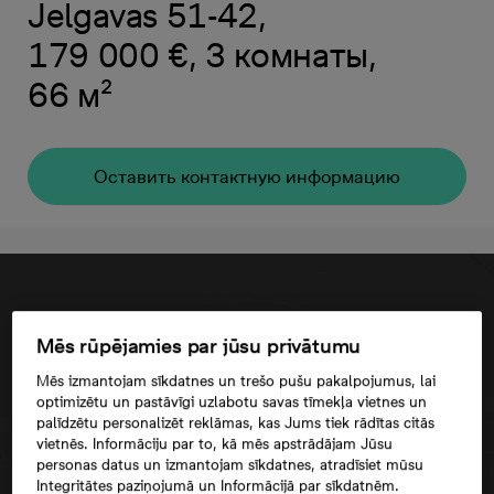
Jelgavas 51-42,
179 000 €, 3 комнаты,
66 м²
Oставить контактную информацию
Mēs rūpējamies par jūsu privātumu
Mēs izmantojam sīkdatnes un trešo pušu pakalpojumus, lai
optimizētu un pastāvīgi uzlabotu savas tīmekļa vietnes un
palīdzētu personalizēt reklāmas, kas Jums tiek rādītas citās
vietnēs. Informāciju par to, kā mēs apstrādājam Jūsu
personas datus un izmantojam sīkdatnes, atradīsiet mūsu
Integritātes paziņojumā un Informācijā par sīkdatnēm.
Согласие третьего лица