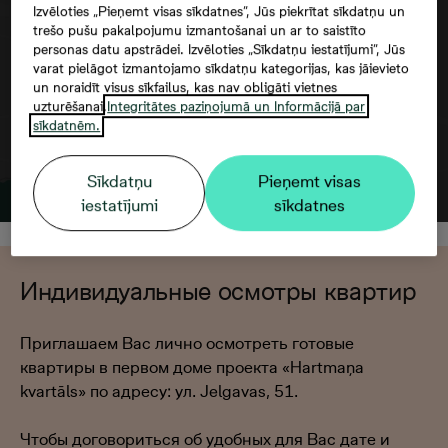
Izvēloties „Pieņemt visas sīkdatnes”, Jūs piekrītat sīkdatņu un
trešo pušu pakalpojumu izmantošanai un ar to saistīto
personas datu apstrādei. Izvēloties „Sīkdatņu iestatījumi”, Jūs
varat pielāgot izmantojamo sīkdatņu kategorijas, kas jāievieto
un noraidīt visus sīkfailus, kas nav obligāti vietnes
uzturēšanai.
Integritātes paziņojumā un Informācijā par
sīkdatnēm.
Sīkdatņu
Pieņemt visas
iestatījumi
sīkdatnes
Индивидуальные осмотры квартир
Приглашаем Вас лично осмотреть готовые
квартиры в первом доме проекта «Hartmaņa
kvartāls» по адресу: ул. Jelgavas, 51.
Чтобы договориться об удобных для Вас дате и