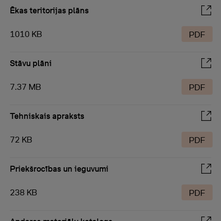
Ēkas teritorijas plāns
1010 KB
PDF
Stāvu plāni
7.37 MB
PDF
Tehniskais apraksts
72 KB
PDF
Priekšrocības un ieguvumi
238 KB
PDF