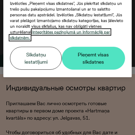
Izvēloties „Pieņemt visas sīkdatnes”, Jūs piekrītat sīkdatņu un
trešo pušu pakalpojumu izmantošanai un ar to saistīto
personas datu apstrādei. Izvēloties „Sīkdatņu iestatījumi”, Jūs
varat pielāgot izmantojamo sīkdatņu kategorijas, kas jāievieto
un noraidīt visus sīkfailus, kas nav obligāti vietnes
uzturēšanai.
Integritātes paziņojumā un Informācijā par
sīkdatnēm.
Sīkdatņu
Pieņemt visas
iestatījumi
sīkdatnes
Индивидуальные осмотры квартир
Приглашаем Вас лично осмотреть готовые
квартиры в первом доме проекта «Hartmaņa
kvartāls» по адресу: ул. Jelgavas, 51.
Чтобы договориться об удобных для Вас дате и