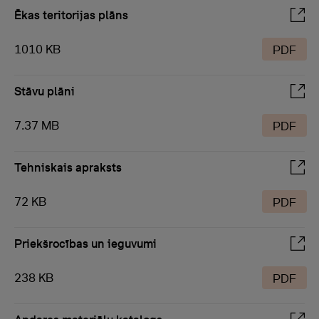
Ēkas teritorijas plāns
1010 KB
PDF
Stāvu plāni
7.37 MB
PDF
Tehniskais apraksts
72 KB
PDF
Priekšrocības un ieguvumi
238 KB
PDF