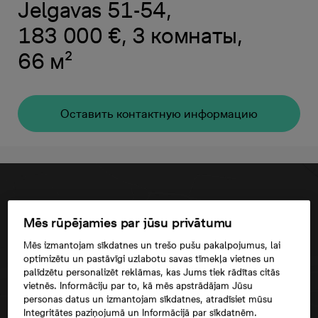
Jelgavas 51-54,
183 000 €, 3 комнаты,
66 м²
Oставить контактную информацию
Mēs rūpējamies par jūsu privātumu
Mēs izmantojam sīkdatnes un trešo pušu pakalpojumus, lai
optimizētu un pastāvīgi uzlabotu savas tīmekļa vietnes un
palīdzētu personalizēt reklāmas, kas Jums tiek rādītas citās
vietnēs. Informāciju par to, kā mēs apstrādājam Jūsu
personas datus un izmantojam sīkdatnes, atradīsiet mūsu
Integritātes paziņojumā un Informācijā par sīkdatnēm.
Согласие третьего лица