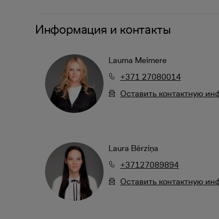
Информация и контакты
Lauma Meimere
+371 27080014
Oставить контактную и
Laura Bērziņa
+37127089894
Oставить контактную и