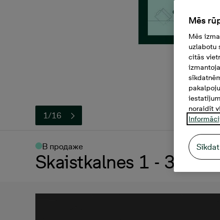
Mēs rūp
Mēs izman
uzlabotu 
citās vie
izmantoja
sīkdatnēm
pakalpoju
iestatīju
noraidīt v
1/16
Informāci
В продаже
Sīkdat
Skaistkalnes 1 - 3 , 1