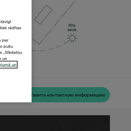
tāvīgi
iek rādītas
ā par
šo pušu
es „Sīkdatņu
o un
ņojumā un
²
Oставить контактную информацию