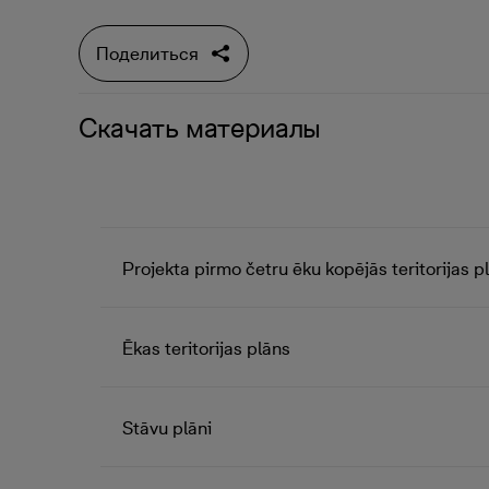
Поделиться
Скачать материалы
Projekta pirmo četru ēku kopējās teritorijas p
Ēkas teritorijas plāns
Stāvu plāni