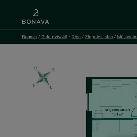
Bonava
Bonava
/
/
Pirkt dzīvokli
Pirkt dzīvokli
/
/
Rīga
Rīga
/
/
Ziepniekkalns
Ziepniekkalns
/
/
Mūkusala
Mūkusala
Skaistkalnes 1 - 3 , 142 00