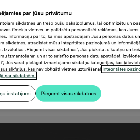
ējamies par jūsu privātumu
tojam sīkdatnes un trešo pušu pakalpojumus, lai optimizētu un pas
savas tīmekļa vietnes un palīdzētu personalizēt reklāmas, kas Jums t
tnēs. Informāciju par to, kā mēs apstrādājam Jūsu personas datus un
m sīkdatnes, atradīsiet mūsu Integritātes paziņojumā un Informācij
. Izvēloties „Pieņemt visas sīkdatnes”, Jūs piekrītat sīkdatņu un tre
mu izmantošanai un ar to saistīto personas datu apstrādei. Izvēloti
mi”, Jūs varat pielāgot izmantojamo sīkdatņu kategorijas, kas jāieviet
isus sīkfailus, kas nav obligāti vietnes uzturēšanai.
Integritātes pazi
jā par sīkdatnēm.
ņu iestatījumi
Pieņemt visas sīkdatnes
42 000 €, 3 комнаты, 55,4 м