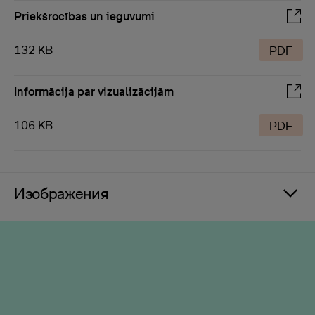
Priekšrocības un ieguvumi
132 KB
PDF
Informācija par vizualizācijām
106 KB
PDF
Изображения