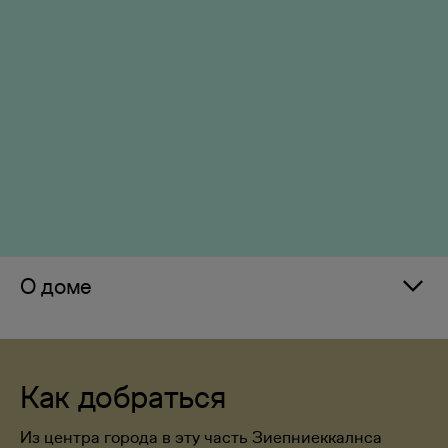
О доме
Как добраться
Из центра города в эту часть Зиепниеккалнса