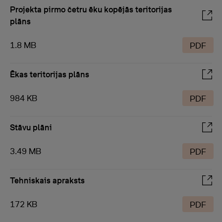
Projekta pirmo četru ēku kopējās teritorijas
plāns
1.8 MB
PDF
Ēkas teritorijas plāns
984 KB
PDF
Stāvu plāni
3.49 MB
PDF
Tehniskais apraksts
172 KB
PDF