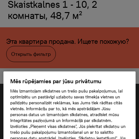
Skaistkalnes 1 - 10, 2
комнаты, 48,7 м²
Эта квартира продана. Ищете похожую?
Открыть фильтр
Mēs rūpējamies par jūsu privātumu
Mēs izmantojam sīkdatnes un trešo pušu pakalpojumus, lai
optimizētu un pastāvīgi uzlabotu savas tīmekļa vietnes un
palīdzētu personalizēt reklāmas, kas Jums tiek rādītas citās
vietnēs. Informāciju par to, kā mēs apstrādājam Jūsu
personas datus un izmantojam sīkdatnes, atradīsiet mūsu
Integritātes paziņojumā un Informācijā par sīkdatnēm.
Izvēloties „Pieņemt visas sīkdatnes”, Jūs piekrītat sīkdatņu un
trešo pušu pakalpojumu izmantošanai un ar to saistīto
personas datu apstrādei. Izvēloties „Sīkdatņu iestatījumi”, Jūs