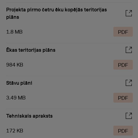
Projekta pirmo četru ēku kopējās teritorijas
plāns
1.8 MB
PDF
Ēkas teritorijas plāns
984 KB
PDF
Stāvu plāni
3.49 MB
PDF
Tehniskais apraksts
172 KB
PDF