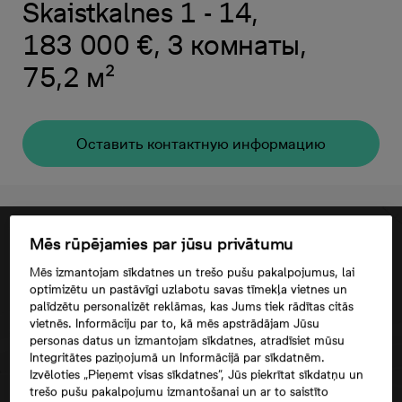
Skaistkalnes 1 - 14,
183 000 €, 3 комнаты,
75,2 м²
Oставить контактную информацию
Mēs rūpējamies par jūsu privātumu
Mēs izmantojam sīkdatnes un trešo pušu pakalpojumus, lai
optimizētu un pastāvīgi uzlabotu savas tīmekļa vietnes un
palīdzētu personalizēt reklāmas, kas Jums tiek rādītas citās
vietnēs. Informāciju par to, kā mēs apstrādājam Jūsu
personas datus un izmantojam sīkdatnes, atradīsiet mūsu
Integritātes paziņojumā un Informācijā par sīkdatnēm.
Izvēloties „Pieņemt visas sīkdatnes”, Jūs piekrītat sīkdatņu un
trešo pušu pakalpojumu izmantošanai un ar to saistīto
Согласие третьего лица