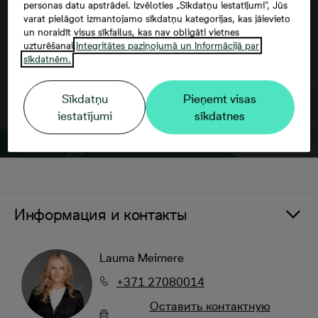
personas datu apstrādei. Izvēloties „Sīkdatņu iestatījumi”, Jūs
varat pielāgot izmantojamo sīkdatņu kategorijas, kas jāievieto
un noraidīt visus sīkfailus, kas nav obligāti vietnes
uzturēšanai.
Integritātes paziņojumā un Informācijā par
sīkdatnēm.
Sīkdatņu
Pieņemt visas
iestatījumi
sīkdatnes
Информация и контакты
Lauma Meimere
+371 27080014
Oставить контактную