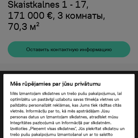
Skaistkalnes 1 - 17,
171 000 €, 3 комнаты,
70,3 м²
Oставить контактную информацию
Mēs rūpējamies par jūsu privātumu
Mēs izmantojam sīkdatnes un trešo pušu pakalpojumus, lai
optimizētu un pastāvīgi uzlabotu savas tīmekļa vietnes un
palīdzētu personalizēt reklāmas, kas Jums tiek rādītas citās
vietnēs. Informāciju par to, kā mēs apstrādājam Jūsu
personas datus un izmantojam sīkdatnes, atradīsiet mūsu
Integritātes paziņojumā un Informācijā par sīkdatnēm.
Izvēloties „Pieņemt visas sīkdatnes”, Jūs piekrītat sīkdatņu un
trešo pušu pakalpojumu izmantošanai un ar to saistīto
Согласие третьего лица