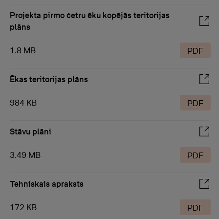
Projekta pirmo četru ēku kopējās teritorijas
plāns
1.8 MB
PDF
Ēkas teritorijas plāns
984 KB
PDF
Stāvu plāni
3.49 MB
PDF
Tehniskais apraksts
172 KB
PDF