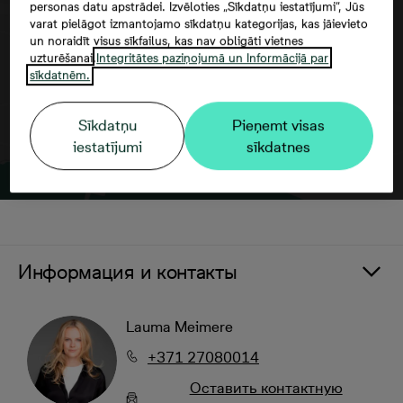
personas datu apstrādei. Izvēloties „Sīkdatņu iestatījumi”, Jūs
varat pielāgot izmantojamo sīkdatņu kategorijas, kas jāievieto
un noraidīt visus sīkfailus, kas nav obligāti vietnes
uzturēšanai.
Integritātes paziņojumā un Informācijā par
sīkdatnēm.
Sīkdatņu
Pieņemt visas
iestatījumi
sīkdatnes
Информация и контакты
Lauma Meimere
+371 27080014
Oставить контактную