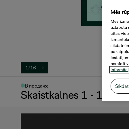
Mēs rūp
Mēs izman
uzlabotu 
citās vie
izmantoja
sīkdatnēm
pakalpoju
iestatīju
noraidīt v
1/16
Informāci
В продаже
Sīkdat
Skaistkalnes 1 - 18, 1