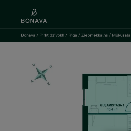
Bonava
Bonava
/
/
Pirkt dzīvokli
Pirkt dzīvokli
/
/
Rīga
Rīga
/
/
Ziepniekkalns
Ziepniekkalns
/
/
Mūkusala
Mūkusala
Skaistkalnes 1 - 18, 152 0