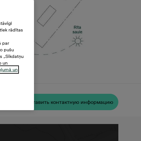
tāvīgi
iek rādītas
ā par
šo pušu
es „Sīkdatņu
o un
ņojumā un
м²
Oставить контактную информацию