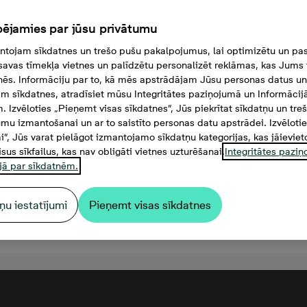
ējamies par jūsu privātumu
tojam sīkdatnes un trešo pušu pakalpojumus, lai optimizētu un pas
savas tīmekļa vietnes un palīdzētu personalizēt reklāmas, kas Jums t
tnēs. Informāciju par to, kā mēs apstrādājam Jūsu personas datus un
m sīkdatnes, atradīsiet mūsu Integritātes paziņojumā un Informācij
. Izvēloties „Pieņemt visas sīkdatnes”, Jūs piekrītat sīkdatņu un tre
mu izmantošanai un ar to saistīto personas datu apstrādei. Izvēloti
mi”, Jūs varat pielāgot izmantojamo sīkdatņu kategorijas, kas jāieviet
isus sīkfailus, kas nav obligāti vietnes uzturēšanai.
Integritātes pazi
jā par sīkdatnēm.
ņu iestatījumi
Pieņemt visas sīkdatnes
52 000 €, 3 комнаты, 55,4 