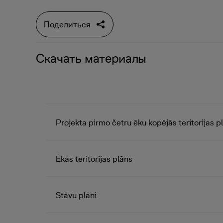
Поделиться
Скачать материалы
Projekta pirmo četru ēku kopējās teritorijas p
Ēkas teritorijas plāns
Stāvu plāni