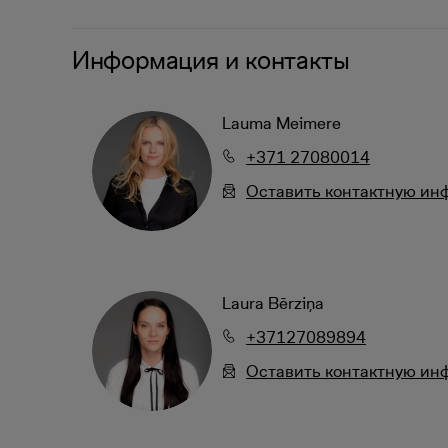
Информация и контакты
Lauma Meimere
+371 27080014
Oставить контактную и
Laura Bērziņa
+37127089894
Oставить контактную и