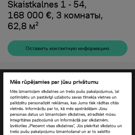
Skaistkalnes 1 - 54,
168 000 €, 3 комнаты,
62,8 м²
Oставить контактную информацию
Mēs rūpējamies par jūsu privātumu
Mēs izmantojam sīkdatnes un trešo pušu pakalpojumus, lai
optimizētu un pastāvīgi uzlabotu savas tīmekļa vietnes un
palīdzētu personalizēt reklāmas, kas Jums tiek rādītas citās
vietnēs. Informāciju par to, kā mēs apstrādājam Jūsu
personas datus un izmantojam sīkdatnes, atradīsiet mūsu
Integritātes paziņojumā un Informācijā par sīkdatnēm.
Izvēloties „Pieņemt visas sīkdatnes”, Jūs piekrītat sīkdatņu un
trešo pušu pakalpojumu izmantošanai un ar to saistīto
Согласие третьего лица