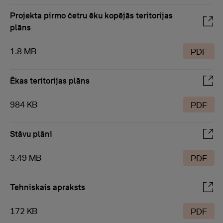
Projekta pirmo četru ēku kopējās teritorijas
plāns
1.8 MB
PDF
Ēkas teritorijas plāns
984 KB
PDF
Stāvu plāni
3.49 MB
PDF
Tehniskais apraksts
172 KB
PDF