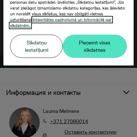
personas datu apstrādei. Izvēloties „Sīkdatņu iestatījumi”, Jūs
varat pielāgot izmantojamo sīkdatņu kategorijas, kas jāievieto
un noraidīt visus sīkfailus, kas nav obligāti vietnes
uzturēšanai.
Integritātes paziņojumā un Informācijā par
sīkdatnēm.
Sīkdatņu
Pieņemt visas
iestatījumi
sīkdatnes
Информация и контакты
Lauma Meimere
+371 27080014
Oставить контактную