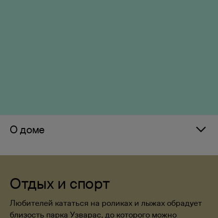
О доме
Отдых и спорт
Любителей кататься на роликах и лыжах обрадует
близость парка Узварас, до которого можно