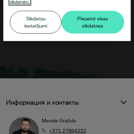
sīkdatnēm.
Согласие третьего лица
Sīkdatņu
Pieņemt visas
iestatījumi
sīkdatnes
Информация и контакты
Mareks Gražuls
+371 27884222