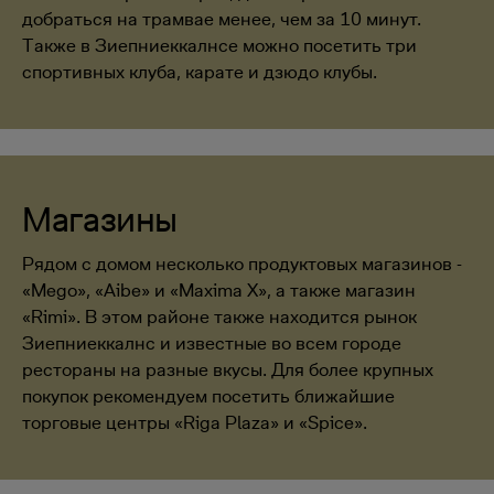
добраться на трамвае менее, чем за 10 минут.
Также в Зиепниеккалнсе можно посетить три
спортивных клуба, карате и дзюдо клубы.
Магазины
Рядом с домом несколько продуктовых магазинов -
«Mego», «Aibe» и «Maxima X», а также магазин
«Rimi». В этом районе также находится рынок
Зиепниеккалнс и известные во всем городе
рестораны на разные вкусы. Для более крупных
покупок рекомендуем посетить ближайшие
торговые центры «Riga Plaza» и «Spice».