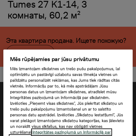
Tumes 27 K1-14, 3
комнаты, 60,2 м²
Эта квартира продана. Ищете похожую?
Открыть фильтр
Mēs rūpējamies par jūsu privātumu
Mēs izmantojam sīkdatnes un trešo pušu pakalpojumus, lai
optimizētu un pastāvīgi uzlabotu savas tīmekļa vietnes un
palīdzētu personalizēt reklāmas, kas Jums tiek rādītas citās
vietnēs. Informāciju par to, kā mēs apstrādājam Jūsu
personas datus un izmantojam sīkdatnes, atradīsiet mūsu
Integritātes paziņojumā un Informācijā par sīkdatnēm.
Izvēloties „Pieņemt visas sīkdatnes”, Jūs piekrītat sīkdatņu un
trešo pušu pakalpojumu izmantošanai un ar to saistīto
personas datu apstrādei. Izvēloties „Sīkdatņu iestatījumi”, Jūs
varat pielāgot izmantojamo sīkdatņu kategorijas, kas jāievieto
un noraidīt visus sīkfailus, kas nav obligāti vietnes
uzturēšanai.
Integritātes paziņojumā un Informācijā par