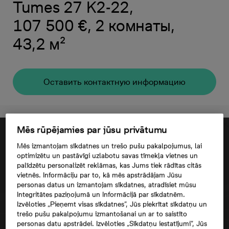
Tumes 27 K2-22,
107 500 €, 2 комнаты,
43,2 м²
Oставить контактную информацию
Mēs rūpējamies par jūsu privātumu
Mēs izmantojam sīkdatnes un trešo pušu pakalpojumus, lai
optimizētu un pastāvīgi uzlabotu savas tīmekļa vietnes un
palīdzētu personalizēt reklāmas, kas Jums tiek rādītas citās
vietnēs. Informāciju par to, kā mēs apstrādājam Jūsu
personas datus un izmantojam sīkdatnes, atradīsiet mūsu
Integritātes paziņojumā un Informācijā par sīkdatnēm.
Izvēloties „Pieņemt visas sīkdatnes”, Jūs piekrītat sīkdatņu un
trešo pušu pakalpojumu izmantošanai un ar to saistīto
personas datu apstrādei. Izvēloties „Sīkdatņu iestatījumi”, Jūs
Согласие третьего лица