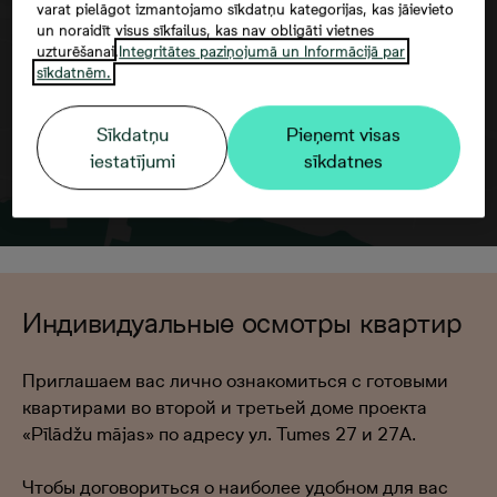
varat pielāgot izmantojamo sīkdatņu kategorijas, kas jāievieto
un noraidīt visus sīkfailus, kas nav obligāti vietnes
uzturēšanai.
Integritātes paziņojumā un Informācijā par
sīkdatnēm.
Sīkdatņu
Pieņemt visas
iestatījumi
sīkdatnes
Индивидуальные осмотры квартир
Приглашаем вас лично ознакомиться с готовыми
квартирами во второй и третьей доме проекта
«Pīlādžu mājas» по адресу ул. Tumes 27 и 27A.
Чтобы договориться о наиболее удобном для вас