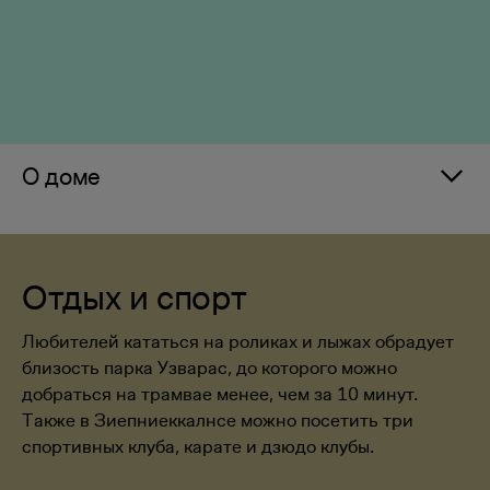
О доме
Отдых и спорт
Любителей кататься на роликах и лыжах обрадует
близость парка Узварас, до которого можно
добраться на трамвае менее, чем за 10 минут.
Также в Зиепниеккалнсе можно посетить три
спортивных клуба, карате и дзюдо клубы.