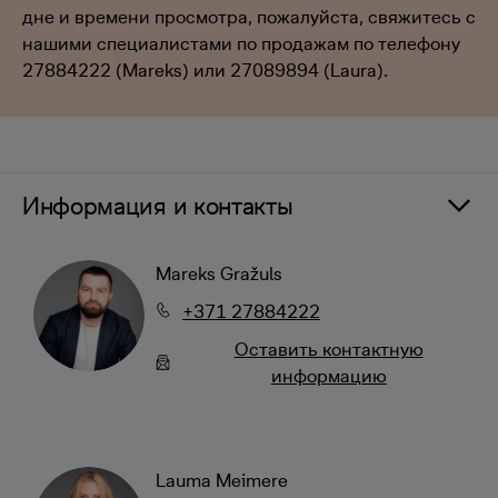
дне и времени просмотра, пожалуйста, свяжитесь с
нашими специалистами по продажам по телефону
27884222 (Mareks) или 27089894 (Laura).
Информация и контакты
Mareks Gražuls
+371 27884222
Oставить контактную
информацию
Lauma Meimere