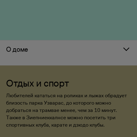
О доме
Отдых и спорт
Любителей кататься на роликах и лыжах обрадует
близость парка Узварас, до которого можно
добраться на трамвае менее, чем за 10 минут.
Также в Зиепниеккалнсе можно посетить три
спортивных клуба, карате и дзюдо клубы.