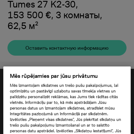
Tumes 27 K2-30,
153 500 €, 3 комнаты,
62,5 м²
Oставить контактную информацию
Mēs rūpējamies par jūsu privātumu
Mēs izmantojam sīkdatnes un trešo pušu pakalpojumus, lai
optimizētu un pastāvīgi uzlabotu savas tīmekļa vietnes un
palīdzētu personalizēt reklāmas, kas Jums tiek rādītas citās
vietnēs. Informāciju par to, kā mēs apstrādājam Jūsu
personas datus un izmantojam sīkdatnes, atradīsiet mūsu
Integritātes paziņojumā un Informācijā par sīkdatnēm.
Izvēloties „Pieņemt visas sīkdatnes”, Jūs piekrītat sīkdatņu un
trešo pušu pakalpojumu izmantošanai un ar to saistīto
personas datu apstrādei. Izvēloties „Sīkdatņu iestatījumi”, Jūs
Согласие третьего лица