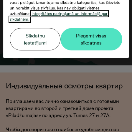
varat pielāgot izmantojamo sīkdatņu kategorijas, kas jāievieto
un noraidīt visus sīkfailus, kas nav obligāti vietnes
uzturēšanai.
Integritātes paziņojumā un Informācijā par
sīkdatnēm.
Sīkdatņu
Pieņemt visas
iestatījumi
sīkdatnes
Индивидуальные осмотры квартир
Приглашаем вас лично ознакомиться с готовыми
квартирами во второй и третьей доме проекта
«Pīlādžu mājas» по адресу ул. Tumes 27 и 27A.
Чтобы договориться о наиболее удобном для вас