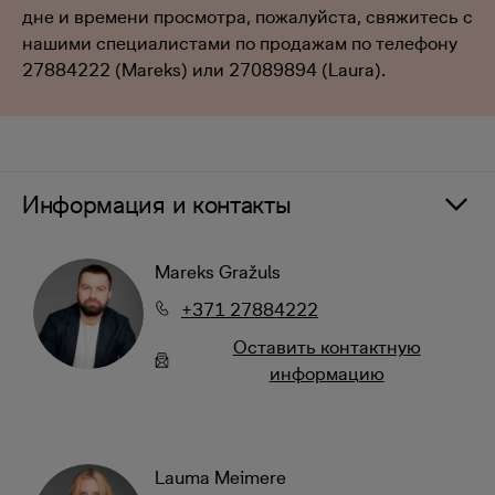
дне и времени просмотра, пожалуйста, свяжитесь с
нашими специалистами по продажам по телефону
27884222 (Mareks) или 27089894 (Laura).
Информация и контакты
Mareks Gražuls
+371 27884222
Oставить контактную
информацию
Lauma Meimere