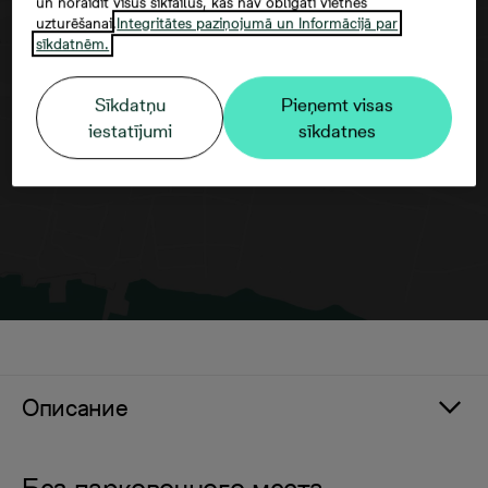
un noraidīt visus sīkfailus, kas nav obligāti vietnes
uzturēšanai.
Integritātes paziņojumā un Informācijā par
sīkdatnēm.
Согласие третьего лица
Sīkdatņu
Pieņemt visas
iestatījumi
sīkdatnes
Описание