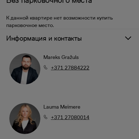
Без парковочного места
К данной квартире нет возможности купить
парковочное место.
Информация и контакты
Mareks Gražuls
+371 27884222
Lauma Meimere
+371 27080014