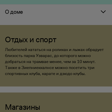
О доме
Отдых и спорт
Любителей кататься на роликах и лыжах обрадует
близость парка Узварас, до которого можно
добраться на трамвае менее, чем за 10 минут.
Также в Зиепниеккалнсе можно посетить три
спортивных клуба, карате и дзюдо клубы.
Магазины