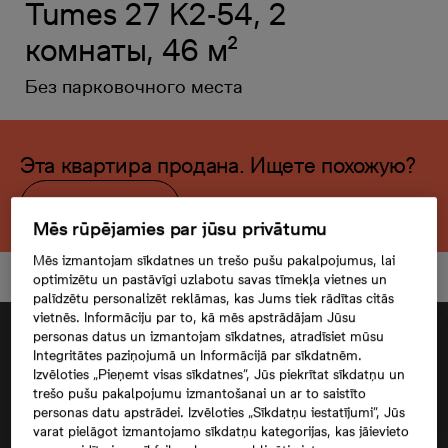
Tumes 27 K2-54, 2
комнаты, 46 м²
Без парковочного места
Эта квартира продана. Ищете похожую?
Открыть фильтр
Mēs rūpējamies par jūsu privātumu
Mēs izmantojam sīkdatnes un trešo pušu pakalpojumus, lai
optimizētu un pastāvīgi uzlabotu savas tīmekļa vietnes un
palīdzētu personalizēt reklāmas, kas Jums tiek rādītas citās
vietnēs. Informāciju par to, kā mēs apstrādājam Jūsu
personas datus un izmantojam sīkdatnes, atradīsiet mūsu
Integritātes paziņojumā un Informācijā par sīkdatnēm.
Izvēloties „Pieņemt visas sīkdatnes”, Jūs piekrītat sīkdatņu un
trešo pušu pakalpojumu izmantošanai un ar to saistīto
personas datu apstrādei. Izvēloties „Sīkdatņu iestatījumi”, Jūs
varat pielāgot izmantojamo sīkdatņu kategorijas, kas jāievieto