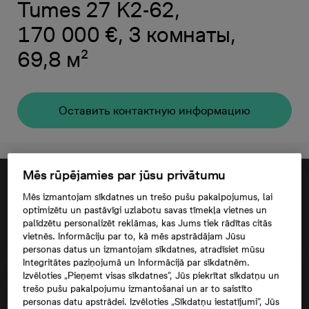
Tumes 27 K2-62,
170 000 €, 3 комнаты,
69,8 м²
Oставить контактную информацию
Mēs rūpējamies par jūsu privātumu
Mēs izmantojam sīkdatnes un trešo pušu pakalpojumus, lai
optimizētu un pastāvīgi uzlabotu savas tīmekļa vietnes un
palīdzētu personalizēt reklāmas, kas Jums tiek rādītas citās
vietnēs. Informāciju par to, kā mēs apstrādājam Jūsu
personas datus un izmantojam sīkdatnes, atradīsiet mūsu
Integritātes paziņojumā un Informācijā par sīkdatnēm.
Izvēloties „Pieņemt visas sīkdatnes”, Jūs piekrītat sīkdatņu un
trešo pušu pakalpojumu izmantošanai un ar to saistīto
personas datu apstrādei. Izvēloties „Sīkdatņu iestatījumi”, Jūs
Согласие третьего лица