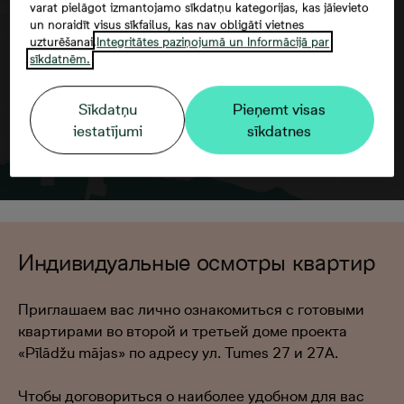
varat pielāgot izmantojamo sīkdatņu kategorijas, kas jāievieto
un noraidīt visus sīkfailus, kas nav obligāti vietnes
uzturēšanai.
Integritātes paziņojumā un Informācijā par
sīkdatnēm.
Sīkdatņu
Pieņemt visas
iestatījumi
sīkdatnes
Индивидуальные осмотры квартир
Приглашаем вас лично ознакомиться с готовыми
квартирами во второй и третьей доме проекта
«Pīlādžu mājas» по адресу ул. Tumes 27 и 27A.
Чтобы договориться о наиболее удобном для вас