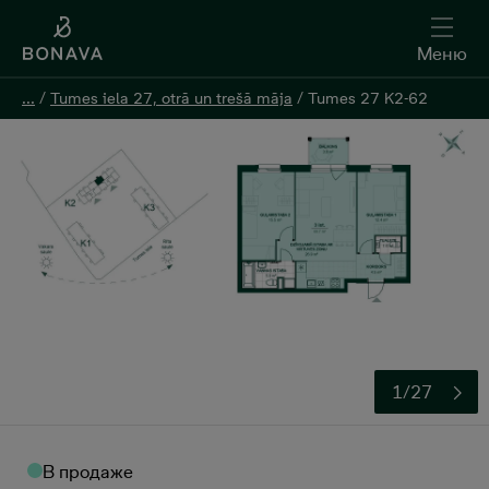
Меню
Меню
...
...
/
/
Tumes iela 27, otrā un trešā māja
Tumes iela 27, otrā un trešā māja
/
/
Tumes 27 K2-62
Tumes 27 K2-62
Oставить контактную информацию
1/27
В продаже