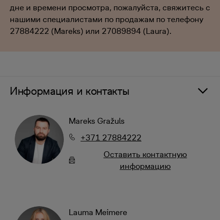
дне и времени просмотра, пожалуйста, свяжитесь с
нашими специалистами по продажам по телефону
27884222 (Mareks) или 27089894 (Laura).
Информация и контакты
Mareks Gražuls
+371 27884222
Oставить контактную
информацию
Lauma Meimere