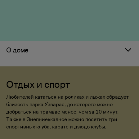
О доме
Отдых и спорт
Любителей кататься на роликах и лыжах обрадует
близость парка Узварас, до которого можно
добраться на трамвае менее, чем за 10 минут.
Также в Зиепниеккалнсе можно посетить три
спортивных клуба, карате и дзюдо клубы.