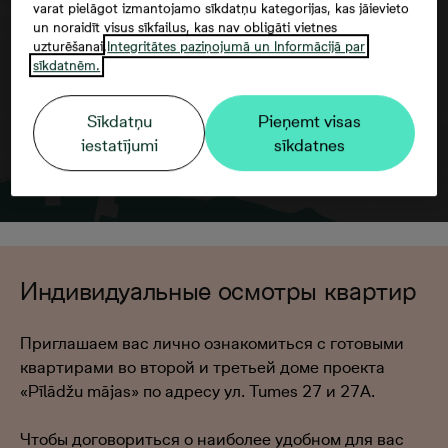
varat pielāgot izmantojamo sīkdatņu kategorijas, kas jāievieto
un noraidīt visus sīkfailus, kas nav obligāti vietnes
uzturēšanai.
Integritātes paziņojumā un Informācijā par
sīkdatnēm.
Sīkdatņu
Pieņemt visas
iestatījumi
sīkdatnes
Индивидуальные осмотры квартир
Приглашаем вас лично ознакомиться с готовыми
квартирами во второй и третьей доме проекта
«Pīlādžu mājas» по адресу ул. Tumes 27 и 27A.
Чтобы договориться о наиболее удобном для вас