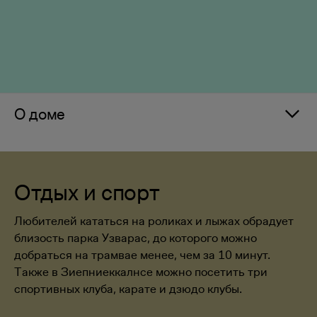
О доме
Отдых и спорт
Любителей кататься на роликах и лыжах обрадует
близость парка Узварас, до которого можно
добраться на трамвае менее, чем за 10 минут.
Также в Зиепниеккалнсе можно посетить три
спортивных клуба, карате и дзюдо клубы.