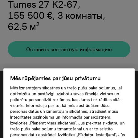
Tumes 27 K2-67,
155 500 €, 3 комнаты,
62,5 м²
Oставить контактную информацию
Mēs rūpējamies par jūsu privātumu
Mēs izmantojam sīkdatnes un trešo pušu pakalpojumus, lai
optimizētu un pastāvīgi uzlabotu savas tīmekļa vietnes un
palīdzētu personalizēt reklāmas, kas Jums tiek rādītas citās
vietnēs. Informāciju par to, kā mēs apstrādājam Jūsu
personas datus un izmantojam sīkdatnes, atradīsiet mūsu
Integritātes paziņojumā un Informācijā par sīkdatnēm.
Izvēloties „Pieņemt visas sīkdatnes”, Jūs piekrītat sīkdatņu un
trešo pušu pakalpojumu izmantošanai un ar to saistīto
personas datu apstrādei. Izvēloties „Sīkdatņu iestatījumi”, Jūs
Согласие третьего лица