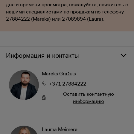
дне и времени просмотра, пожалуйста, свяжитесь с
нашими специалистами по продажам по телефону
27884222 (Mareks) или 27089894 (Laura).
Информация и контакты
Mareks Gražuls
+371 27884222
Oставить контактную
информацию
Lauma Meimere