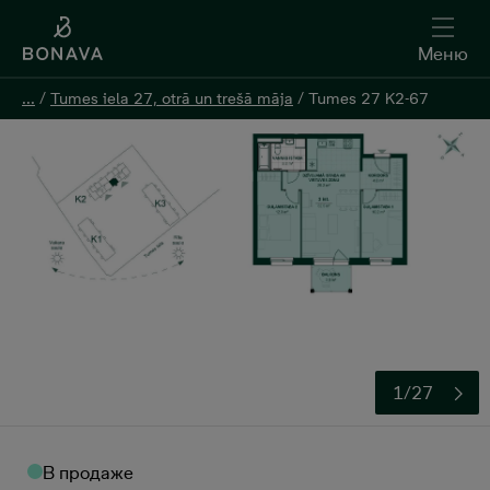
Меню
Меню
...
...
/
/
Tumes iela 27, otrā un trešā māja
Tumes iela 27, otrā un trešā māja
/
/
Tumes 27 K2-67
Tumes 27 K2-67
Oставить контактную информацию
1/27
В продаже