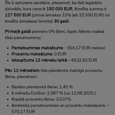
Šis ir aptuvens aprēķins, pieņemot, ka tiek iegādāts
dzīvoklis, kura cena
ir 150 000 EUR
, Kredīta summa ir
127 500 EUR
(pirmā iemaksa 15% jeb 22 500 EUR) un
kredīta atmaksas termiņš
30 gadi
.
Pirmajā gadā
piemēro 0% likmi, tāpēc klients maksā
tikai pamatsummu:
Pamatsummas maksājums
: ~354,17 EUR mēnesī
Procentu maksājums
: 0 EUR
Ietaupījums 12 mēnešu laikā
: ~4532,93 EUR
Pēc 12 mēnešiem
tiek piemērota mainīgā procentu
likme, piemēram:
Bankas pievienotā likme: 1,45 %
6 mēnešu Euribor: 2,087 % (uz 12.08.2025.)
Kopējā procentu likme: 3,537%
Ikmēneša pamatsummas un procentu maksājums: ~
570,17 EUR