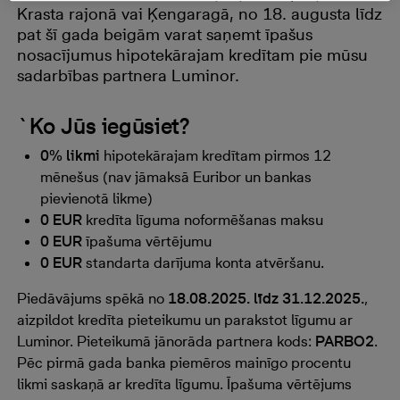
Krasta rajonā vai Ķengaragā, no 18. augusta līdz
pat šī gada beigām varat saņemt īpašus
nosacījumus hipotekārajam kredītam pie mūsu
sadarbības partnera Luminor.
`Ko Jūs iegūsiet?
0% likmi
hipotekārajam kredītam pirmos 12
mēnešus (nav jāmaksā Euribor un bankas
pievienotā likme)
0 EUR
kredīta līguma noformēšanas maksu
0 EUR
īpašuma vērtējumu
0 EUR
standarta darījuma konta atvēršanu.
Piedāvājums spēkā no
18.08.2025. līdz 31.12.2025.
,
aizpildot kredīta pieteikumu un parakstot līgumu ar
Luminor. Pieteikumā jānorāda partnera kods:
PARBO2
.
Pēc pirmā gada banka piemēros mainīgo procentu
likmi saskaņā ar kredīta līgumu. Īpašuma vērtējums