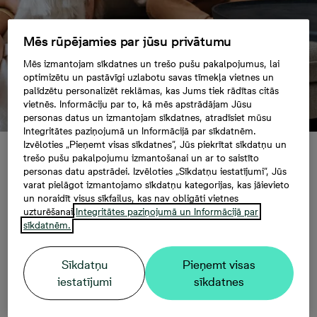
Mēs rūpējamies par jūsu privātumu
Mēs izmantojam sīkdatnes un trešo pušu pakalpojumus, lai
optimizētu un pastāvīgi uzlabotu savas tīmekļa vietnes un
palīdzētu personalizēt reklāmas, kas Jums tiek rādītas citās
vietnēs. Informāciju par to, kā mēs apstrādājam Jūsu
personas datus un izmantojam sīkdatnes, atradīsiet mūsu
Integritātes paziņojumā un Informācijā par sīkdatnēm.
Izvēloties „Pieņemt visas sīkdatnes”, Jūs piekrītat sīkdatņu un
trešo pušu pakalpojumu izmantošanai un ar to saistīto
Īpašais hipotekārā
personas datu apstrādei. Izvēloties „Sīkdatņu iestatījumi”, Jūs
varat pielāgot izmantojamo sīkdatņu kategorijas, kas jāievieto
un noraidīt visus sīkfailus, kas nav obligāti vietnes
kredīta piedāvājums
uzturēšanai.
Integritātes paziņojumā un Informācijā par
sīkdatnēm.
sadarbībā ar Luminor
Sīkdatņu
Pieņemt visas
iestatījumi
sīkdatnes
Ja vēlaties iegādāties gatavu dzīvokli Rīgā un
Jūs interesē “Bonava Latvija” jaunie projekti