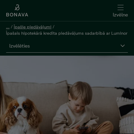
Izvēlne
...
/
Īpašie piedāvājumi
/
Īpašais hipotekārā kredīta piedāvājums sadarbībā ar Luminor
Izvēlēties