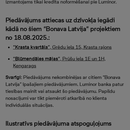
izmantojams tikai kredīta noformēšanai pie Luminor.
Piedāvājums attiecas uz dzīvokļa iegādi
kādā no šiem “Bonava Latvija” projektiem
no 18.08.2025.:
“Krasta kvartāls”
, Grēdu iela 15, Krasta rajons
“Blūmendāles mājas”
, Prūšu iela 1E un 1H,
Ķengarags
Svarīgi:
Piedāvājums nekombinējas ar citiem “Bonava
Latvija” īpašajiem piedāvājumiem. Luminor banka patur
tiesības mainīt vai atsaukt šo piedāvājumu. Papildu
nosacījumi var tikt piemēroti atkarībā no klienta
individuālās situācijas.
Ilustratīvs piedāvājuma atspoguļojums