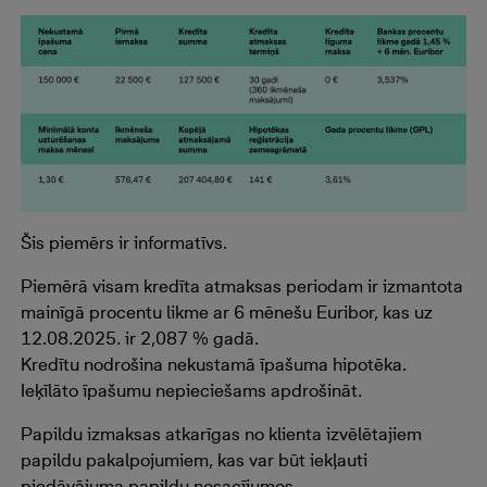
Šis piemērs ir informatīvs.
Piemērā visam kredīta atmaksas periodam ir izmantota
mainīgā procentu likme ar 6 mēnešu Euribor, kas uz
12.08.2025. ir 2,087 % gadā.
Kredītu nodrošina nekustamā īpašuma hipotēka.
Ieķīlāto īpašumu nepieciešams apdrošināt.
Papildu izmaksas atkarīgas no klienta izvēlētajiem
papildu pakalpojumiem, kas var būt iekļauti
piedāvājuma papildu nosacījumos.