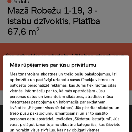
Pārdots
Mazā Robežu 1-19, 3 -
istabu dzīvoklis, Platība
67,6 m²
Šis dzīvoklis ir pārdots. Vēlaties atrast kaut
ko līdzīgu?
Mēs rūpējamies par jūsu privātumu
Mēs izmantojam sīkdatnes un trešo pušu pakalpojumus, lai
Meklēt citu dzīvokli
optimizētu un pastāvīgi uzlabotu savas tīmekļa vietnes un
palīdzētu personalizēt reklāmas, kas Jums tiek rādītas citās
vietnēs. Informāciju par to, kā mēs apstrādājam Jūsu
personas datus un izmantojam sīkdatnes, atradīsiet mūsu
Integritātes paziņojumā un Informācijā par sīkdatnēm.
Izvēloties „Pieņemt visas sīkdatnes”, Jūs piekrītat sīkdatņu un
trešo pušu pakalpojumu izmantošanai un ar to saistīto
personas datu apstrādei. Izvēloties „Sīkdatņu iestatījumi”, Jūs
varat pielāgot izmantojamo sīkdatņu kategorijas, kas jāievieto
un noraidīt visus sīkfailus, kas nav obligāti vietnes