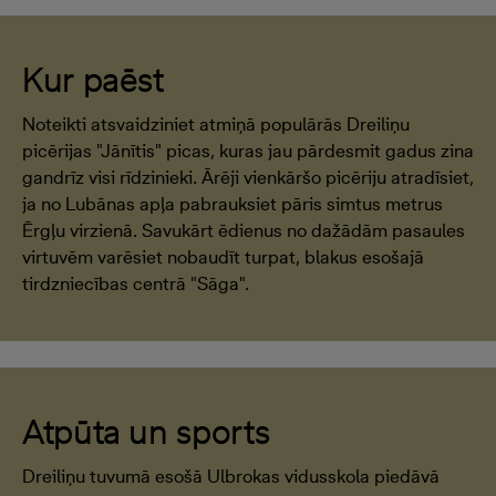
Kur paēst
Noteikti atsvaidziniet atmiņā populārās Dreiliņu
picērijas "Jānītis" picas, kuras jau pārdesmit gadus zina
gandrīz visi rīdzinieki. Ārēji vienkāršo picēriju atradīsiet,
ja no Lubānas apļa pabrauksiet pāris simtus metrus
Ērgļu virzienā. Savukārt ēdienus no dažādām pasaules
virtuvēm varēsiet nobaudīt turpat, blakus esošajā
tirdzniecības centrā "Sāga".
Atpūta un sports
Dreiliņu tuvumā esošā Ulbrokas vidusskola piedāvā