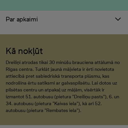
Par apkaimi
Kā nokļūt
Dreiliņi atrodas tikai 30 minūšu brauciena attālumā no
Rīgas centra. Turklāt jaunā mājvieta ir ērti novietota
attiecībā pret sabiedriskā transporta plūsmu, kas
nodrošina ērtu satiksmi ar galvaspilsētu. Lai dotos uz
pilsētas centru un atpakaļ uz mājām, visērtāk ir
izmantot 51. autobusu (pietura "Dreiliņu pasts"), 6. un
34. autobusu (pietura "Kaivas iela"), kā arī 52.
autobusu (pietura "Rembates iela").