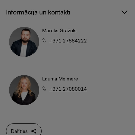
Informācija un kontakti
Mareks Gražuls
+371 27884222
Lauma Meimere
+371 27080014
Dalīties