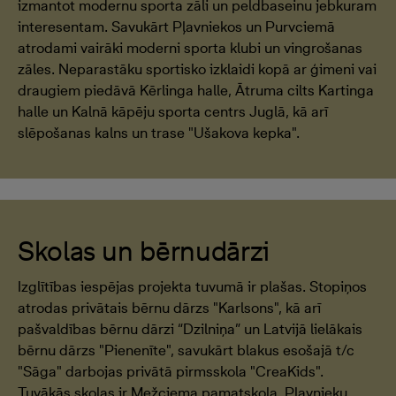
izmantot modernu sporta zāli un peldbaseinu jebkuram
interesentam. Savukārt Pļavniekos un Purvciemā
atrodami vairāki moderni sporta klubi un vingrošanas
zāles. Neparastāku sportisko izklaidi kopā ar ģimeni vai
draugiem piedāvā Kērlinga halle, Ātruma cilts Kartinga
halle un Kalnā kāpēju sporta centrs Juglā, kā arī
slēpošanas kalns un trase "Ušakova kepka".
Skolas un bērnudārzi
Izglītības iespējas projekta tuvumā ir plašas. Stopiņos
atrodas privātais bērnu dārzs "Karlsons", kā arī
pašvaldības bērnu dārzi “Dzilniņa” un Latvijā lielākais
bērnu dārzs "Pienenīte", savukārt blakus esošajā t/c
"Sāga" darbojas privātā pirmsskola "CreaKids".
Tuvākās skolas ir Mežciema pamatskola, Pļavnieku