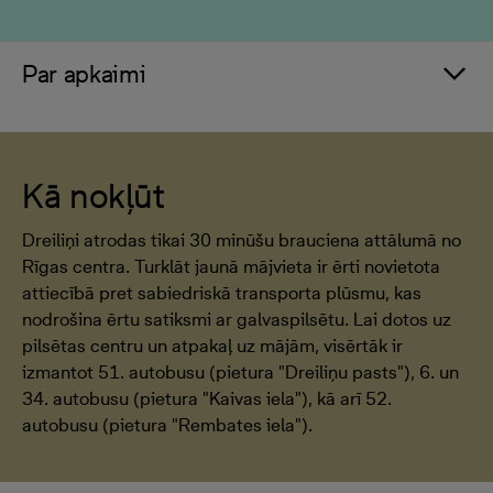
Par apkaimi
Kā nokļūt
Dreiliņi atrodas tikai 30 minūšu brauciena attālumā no
Rīgas centra. Turklāt jaunā mājvieta ir ērti novietota
attiecībā pret sabiedriskā transporta plūsmu, kas
nodrošina ērtu satiksmi ar galvaspilsētu. Lai dotos uz
pilsētas centru un atpakaļ uz mājām, visērtāk ir
izmantot 51. autobusu (pietura "Dreiliņu pasts"), 6. un
34. autobusu (pietura "Kaivas iela"), kā arī 52.
autobusu (pietura "Rembates iela").