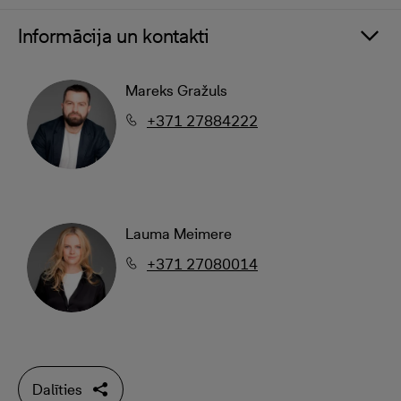
Informācija un kontakti
Mareks Gražuls
+371 27884222
Lauma Meimere
+371 27080014
Dalīties