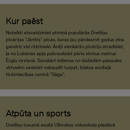
Kur paēst
Noteikti atsvaidziniet atmiņā populārās Dreiliņu
picērijas "Jānītis" picas, kuras jau pārdesmit gadus zina
gandrīz visi rīdzinieki. Ārēji vienkāršo picēriju atradīsiet,
ja no Lubānas apļa pabrauksiet pāris simtus metrus
Ērgļu virzienā. Savukārt ēdienus no dažādām pasaules
virtuvēm varēsiet nobaudīt turpat, blakus esošajā
tirdzniecības centrā "Sāga".
Atpūta un sports
Dreiliņu tuvumā esošā Ulbrokas vidusskola piedāvā