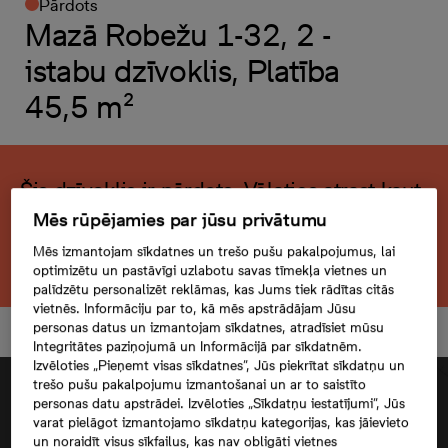
Pārdots
Mazā Robežu 1-32, 2 -
istabu dzīvoklis, Platība
45,5 m²
Šis dzīvoklis ir pārdots. Vēlaties atrast kaut
ko līdzīgu?
Mēs rūpējamies par jūsu privātumu
Mēs izmantojam sīkdatnes un trešo pušu pakalpojumus, lai
Meklēt citu dzīvokli
optimizētu un pastāvīgi uzlabotu savas tīmekļa vietnes un
palīdzētu personalizēt reklāmas, kas Jums tiek rādītas citās
vietnēs. Informāciju par to, kā mēs apstrādājam Jūsu
personas datus un izmantojam sīkdatnes, atradīsiet mūsu
Integritātes paziņojumā un Informācijā par sīkdatnēm.
Izvēloties „Pieņemt visas sīkdatnes”, Jūs piekrītat sīkdatņu un
trešo pušu pakalpojumu izmantošanai un ar to saistīto
personas datu apstrādei. Izvēloties „Sīkdatņu iestatījumi”, Jūs
varat pielāgot izmantojamo sīkdatņu kategorijas, kas jāievieto
un noraidīt visus sīkfailus, kas nav obligāti vietnes