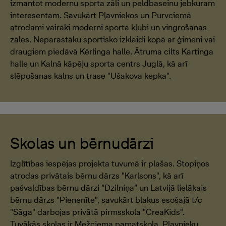
izmantot modernu sporta zāli un peldbaseinu jebkuram
interesentam. Savukārt Pļavniekos un Purvciemā
atrodami vairāki moderni sporta klubi un vingrošanas
zāles. Neparastāku sportisko izklaidi kopā ar ģimeni vai
draugiem piedāvā Kērlinga halle, Ātruma cilts Kartinga
halle un Kalnā kāpēju sporta centrs Juglā, kā arī
slēpošanas kalns un trase "Ušakova kepka".
Skolas un bērnudārzi
Izglītības iespējas projekta tuvumā ir plašas. Stopiņos
atrodas privātais bērnu dārzs "Karlsons", kā arī
pašvaldības bērnu dārzi “Dzilniņa” un Latvijā lielākais
bērnu dārzs "Pienenīte", savukārt blakus esošajā t/c
"Sāga" darbojas privātā pirmsskola "CreaKids".
Tuvākās skolas ir Mežciema pamatskola, Pļavnieku