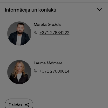
Informācija un kontakti
Mareks Gražuls
+371 27884222
Lauma Meimere
+371 27080014
Dalīties