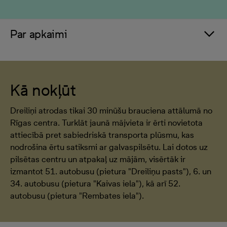
Par apkaimi
Kā nokļūt
Dreiliņi atrodas tikai 30 minūšu brauciena attālumā no
Rīgas centra. Turklāt jaunā mājvieta ir ērti novietota
attiecībā pret sabiedriskā transporta plūsmu, kas
nodrošina ērtu satiksmi ar galvaspilsētu. Lai dotos uz
pilsētas centru un atpakaļ uz mājām, visērtāk ir
izmantot 51. autobusu (pietura "Dreiliņu pasts"), 6. un
34. autobusu (pietura "Kaivas iela"), kā arī 52.
autobusu (pietura "Rembates iela").