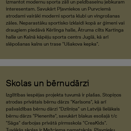
izmantot modernu sporta zāli un peldbaseinu jebkuram
interesentam. Savukārt Pļavniekos un Purvciemā
atrodami vairāki moderni sporta klubi un vingrošanas
zāles. Neparastāku sportisko izklaidi kopā ar ģimeni vai
draugiem piedāvā Kērlinga halle, Ātruma cilts Kartinga
halle un Kalnā kāpēju sporta centrs Juglā, kā arī
slēpošanas kalns un trase "Ušakova kepka".
Skolas un bērnudārzi
Izglītības iespējas projekta tuvumā ir plašas. Stopiņos
atrodas privātais bērnu dārzs "Karlsons", kā arī
pašvaldības bērnu dārzi “Dzilniņa” un Latvijā lielākais
bērnu dārzs "Pienenīte", savukārt blakus esošajā t/c
"Sāga" darbojas privātā pirmsskola "CreaKids".
Tuvākās skolas ir Mežciema pamatskola, Pļavnieku