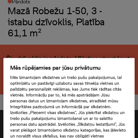
Pārdots
Mazā Robežu 1-50, 3 -
istabu dzīvoklis, Platība
61,1 m²
Šis dzīvoklis ir pārdots. Vēlaties atrast kaut
ko līdzīgu?
Mēs rūpējamies par jūsu privātumu
Mēs izmantojam sīkdatnes un trešo pušu pakalpojumus, lai
Meklēt citu dzīvokli
optimizētu un pastāvīgi uzlabotu savas tīmekļa vietnes un
palīdzētu personalizēt reklāmas, kas Jums tiek rādītas citās
vietnēs. Informāciju par to, kā mēs apstrādājam Jūsu
personas datus un izmantojam sīkdatnes, atradīsiet mūsu
Integritātes paziņojumā un Informācijā par sīkdatnēm.
Izvēloties „Pieņemt visas sīkdatnes”, Jūs piekrītat sīkdatņu un
trešo pušu pakalpojumu izmantošanai un ar to saistīto
personas datu apstrādei. Izvēloties „Sīkdatņu iestatījumi”, Jūs
varat pielāgot izmantojamo sīkdatņu kategorijas, kas jāievieto
un noraidīt visus sīkfailus, kas nav obligāti vietnes