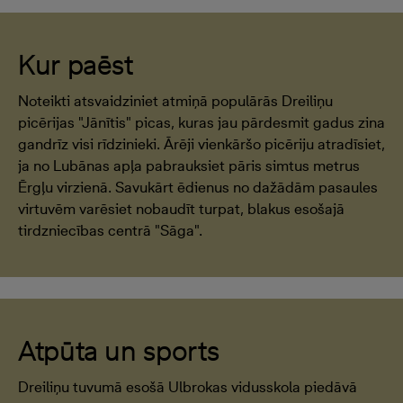
Kur paēst
Noteikti atsvaidziniet atmiņā populārās Dreiliņu
picērijas "Jānītis" picas, kuras jau pārdesmit gadus zina
gandrīz visi rīdzinieki. Ārēji vienkāršo picēriju atradīsiet,
ja no Lubānas apļa pabrauksiet pāris simtus metrus
Ērgļu virzienā. Savukārt ēdienus no dažādām pasaules
virtuvēm varēsiet nobaudīt turpat, blakus esošajā
tirdzniecības centrā "Sāga".
Atpūta un sports
Dreiliņu tuvumā esošā Ulbrokas vidusskola piedāvā