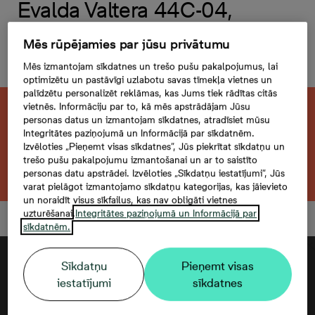
Evalda Valtera 44C-04,
2 -istabu dzīvoklis,
Mēs rūpējamies par jūsu privātumu
Platība 48,1 m²
Mēs izmantojam sīkdatnes un trešo pušu pakalpojumus, lai
optimizētu un pastāvīgi uzlabotu savas tīmekļa vietnes un
palīdzētu personalizēt reklāmas, kas Jums tiek rādītas citās
vietnēs. Informāciju par to, kā mēs apstrādājam Jūsu
Šis dzīvoklis ir pārdots. Vēlaties atrast kaut
personas datus un izmantojam sīkdatnes, atradīsiet mūsu
Integritātes paziņojumā un Informācijā par sīkdatnēm.
ko līdzīgu?
Izvēloties „Pieņemt visas sīkdatnes”, Jūs piekrītat sīkdatņu un
trešo pušu pakalpojumu izmantošanai un ar to saistīto
Meklēt citu dzīvokli
personas datu apstrādei. Izvēloties „Sīkdatņu iestatījumi”, Jūs
varat pielāgot izmantojamo sīkdatņu kategorijas, kas jāievieto
un noraidīt visus sīkfailus, kas nav obligāti vietnes
uzturēšanai.
Integritātes paziņojumā un Informācijā par
sīkdatnēm.
Sīkdatņu
Pieņemt visas
iestatījumi
sīkdatnes