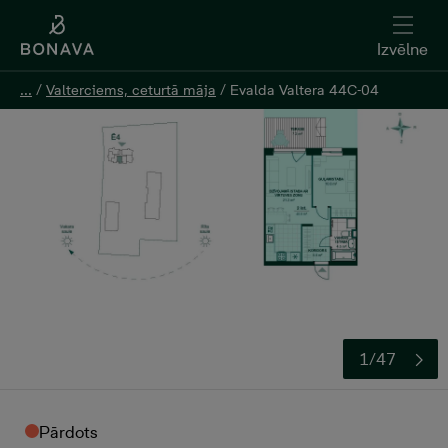
Izvēlne
Izvēlne
...
...
/
/
Valterciems, ceturtā māja
Valterciems, ceturtā māja
/
/
Evalda Valtera 44C-04
Evalda Valtera 44C-04
1/47
Pārdots