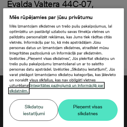
Evalda Valtera 44C-07,
143 000 €, 3 -istabu
Mēs rūpējamies par jūsu privātumu
dzīvoklis, Platība
Mēs izmantojam sīkdatnes un trešo pušu pakalpojumus, lai
61,3 m²
optimizētu un pastāvīgi uzlabotu savas tīmekļa vietnes un
palīdzētu personalizēt reklāmas, kas Jums tiek rādītas citās
vietnēs. Informāciju par to, kā mēs apstrādājam Jūsu
personas datus un izmantojam sīkdatnes, atradīsiet mūsu
Integritātes paziņojumā un Informācijā par sīkdatnēm.
Atstāt kontaktinformāciju
Izvēloties „Pieņemt visas sīkdatnes”, Jūs piekrītat sīkdatņu un
trešo pušu pakalpojumu izmantošanai un ar to saistīto
personas datu apstrādei. Izvēloties „Sīkdatņu iestatījumi”, Jūs
varat pielāgot izmantojamo sīkdatņu kategorijas, kas jāievieto
un noraidīt visus sīkfailus, kas nav obligāti vietnes
uzturēšanai.
Integritātes paziņojumā un Informācijā par
sīkdatnēm.
Sīkdatņu
Pieņemt visas
iestatījumi
sīkdatnes