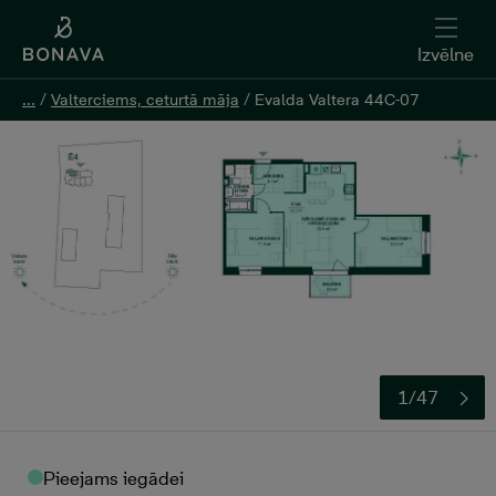
Izvēlne
Izvēlne
...
...
/
/
Valterciems, ceturtā māja
Valterciems, ceturtā māja
/
/
Evalda Valtera 44C-07
Evalda Valtera 44C-07
Atstāt kontaktinformāciju
1/47
Pieejams iegādei