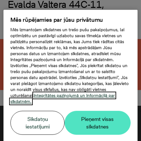
Evalda Valtera 44C-11,
2 -istabu dzīvoklis,
Mēs rūpējamies par jūsu privātumu
Platība 44,1 m²
Mēs izmantojam sīkdatnes un trešo pušu pakalpojumus, lai
optimizētu un pastāvīgi uzlabotu savas tīmekļa vietnes un
palīdzētu personalizēt reklāmas, kas Jums tiek rādītas citās
vietnēs. Informāciju par to, kā mēs apstrādājam Jūsu
Šis dzīvoklis ir pārdots. Vēlaties atrast kaut
personas datus un izmantojam sīkdatnes, atradīsiet mūsu
Integritātes paziņojumā un Informācijā par sīkdatnēm.
ko līdzīgu?
Izvēloties „Pieņemt visas sīkdatnes”, Jūs piekrītat sīkdatņu un
trešo pušu pakalpojumu izmantošanai un ar to saistīto
Meklēt citu dzīvokli
personas datu apstrādei. Izvēloties „Sīkdatņu iestatījumi”, Jūs
varat pielāgot izmantojamo sīkdatņu kategorijas, kas jāievieto
un noraidīt visus sīkfailus, kas nav obligāti vietnes
uzturēšanai.
Integritātes paziņojumā un Informācijā par
sīkdatnēm.
Sīkdatņu
Pieņemt visas
iestatījumi
sīkdatnes