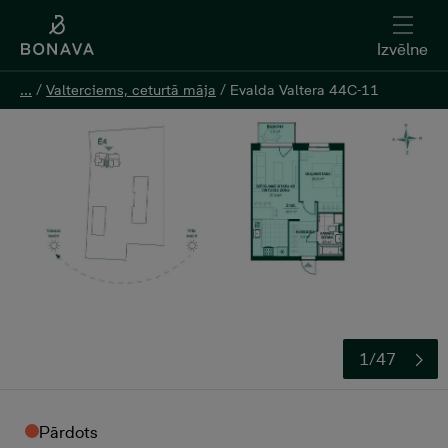
Izvēlne
Izvēlne
...
...
/
/
Valterciems, ceturtā māja
Valterciems, ceturtā māja
/
/
Evalda Valtera 44C-11
Evalda Valtera 44C-11
1/47
Pārdots