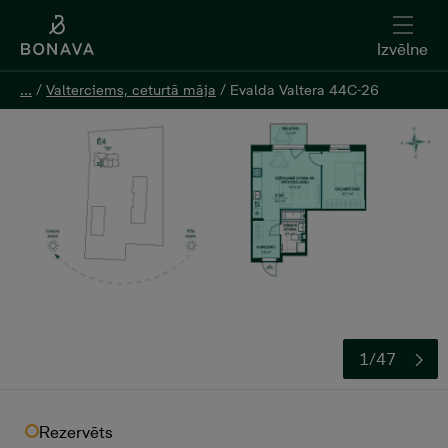
Izvēlne
Izvēlne
...
...
/
/
Valterciems, ceturtā māja
Valterciems, ceturtā māja
/
/
Evalda Valtera 44C-26
Evalda Valtera 44C-26
Atstāt kontaktinformāciju
1/47
Rezervēts