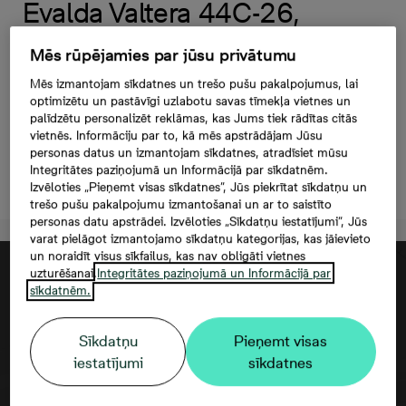
Evalda Valtera 44C-26,
104 000 €, 2 -istabu
Mēs rūpējamies par jūsu privātumu
dzīvoklis, Platība
Mēs izmantojam sīkdatnes un trešo pušu pakalpojumus, lai
41,5 m²
optimizētu un pastāvīgi uzlabotu savas tīmekļa vietnes un
palīdzētu personalizēt reklāmas, kas Jums tiek rādītas citās
vietnēs. Informāciju par to, kā mēs apstrādājam Jūsu
personas datus un izmantojam sīkdatnes, atradīsiet mūsu
Integritātes paziņojumā un Informācijā par sīkdatnēm.
Atstāt kontaktinformāciju
Izvēloties „Pieņemt visas sīkdatnes”, Jūs piekrītat sīkdatņu un
trešo pušu pakalpojumu izmantošanai un ar to saistīto
personas datu apstrādei. Izvēloties „Sīkdatņu iestatījumi”, Jūs
varat pielāgot izmantojamo sīkdatņu kategorijas, kas jāievieto
un noraidīt visus sīkfailus, kas nav obligāti vietnes
uzturēšanai.
Integritātes paziņojumā un Informācijā par
sīkdatnēm.
Sīkdatņu
Pieņemt visas
iestatījumi
sīkdatnes