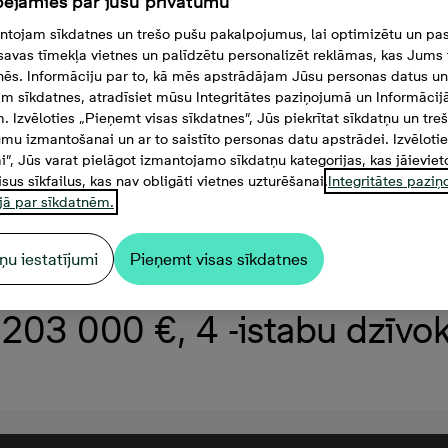
ējamies par jūsu privātumu
tojam sīkdatnes un trešo pušu pakalpojumus, lai optimizētu un pas
savas tīmekļa vietnes un palīdzētu personalizēt reklāmas, kas Jums t
tnēs. Informāciju par to, kā mēs apstrādājam Jūsu personas datus un
m sīkdatnes, atradīsiet mūsu Integritātes paziņojumā un Informācij
. Izvēloties „Pieņemt visas sīkdatnes”, Jūs piekrītat sīkdatņu un tre
mu izmantošanai un ar to saistīto personas datu apstrādei. Izvēloti
mi”, Jūs varat pielāgot izmantojamo sīkdatņu kategorijas, kas jāieviet
isus sīkfailus, kas nav obligāti vietnes uzturēšanai.
Integritātes pazi
jā par sīkdatnēm.
ņu iestatījumi
Pieņemt visas sīkdatnes
203 000 €, 4 -istabu dzīvokl