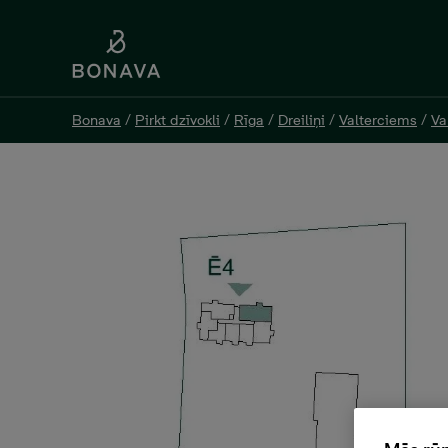
Bonava
Bonava
/
/
Pirkt dzīvokli
Pirkt dzīvokli
/
/
Rīga
Rīga
/
/
Dreiliņi
Dreiliņi
/
/
Valterciems
Valterciems
/
/
Va
Va
Evalda Valtera 44C-29, 203 