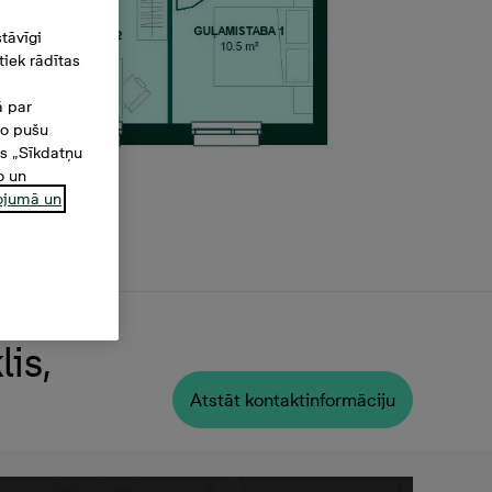
tāvīgi
iek rādītas
ā par
šo pušu
es „Sīkdatņu
o un
ņojumā un
is,
Atstāt kontaktinformāciju