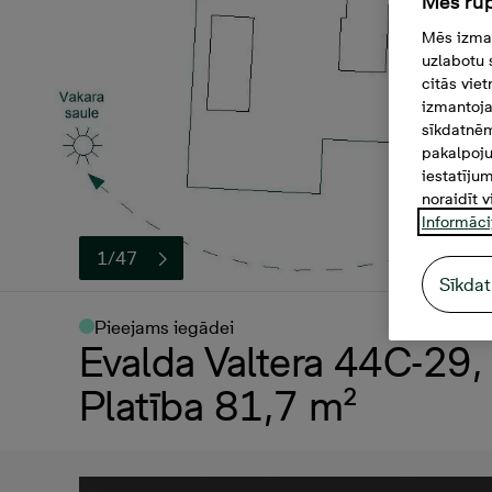
Mēs rūp
Mēs izman
uzlabotu 
citās vie
izmantoja
sīkdatnēm
pakalpoju
iestatīju
noraidīt v
Informāci
1/47
Sīkdat
Pieejams iegādei
Evalda Valtera 44C-29, 
Platība 81,7 m²