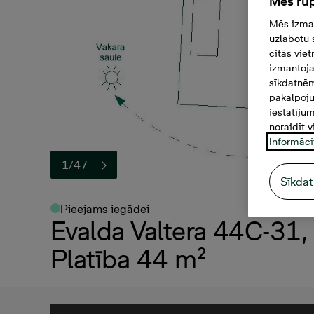
Mēs rūp
Mēs izman
uzlabotu 
citās vie
izmantoja
sīkdatnēm
pakalpoju
iestatīju
noraidīt v
Informāci
1/47
Sīkdat
Pieejams iegādei
Evalda Valtera 44C-31, 
Platība 44 m²