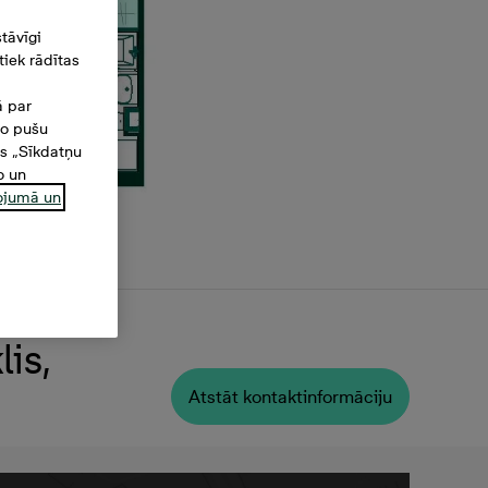
tāvīgi
iek rādītas
ā par
šo pušu
es „Sīkdatņu
o un
ņojumā un
is,
Atstāt kontaktinformāciju