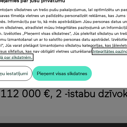
ējamies par jūsu privātumu
tojam sīkdatnes un trešo pušu pakalpojumus, lai optimizētu un pas
savas tīmekļa vietnes un palīdzētu personalizēt reklāmas, kas Jums t
tnēs. Informāciju par to, kā mēs apstrādājam Jūsu personas datus un
m sīkdatnes, atradīsiet mūsu Integritātes paziņojumā un Informācij
. Izvēloties „Pieņemt visas sīkdatnes”, Jūs piekrītat sīkdatņu un tre
mu izmantošanai un ar to saistīto personas datu apstrādei. Izvēloti
mi”, Jūs varat pielāgot izmantojamo sīkdatņu kategorijas, kas jāieviet
isus sīkfailus, kas nav obligāti vietnes uzturēšanai.
Integritātes pazi
jā par sīkdatnēm.
ņu iestatījumi
Pieņemt visas sīkdatnes
112 000 €, 2 -istabu dzīvokl