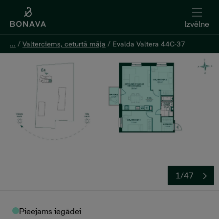
Izvēlne
Izvēlne
...
...
/
/
Valterciems, ceturtā māja
Valterciems, ceturtā māja
/
/
Evalda Valtera 44C-37
Evalda Valtera 44C-37
Atstāt kontaktinformāciju
1/47
Pieejams iegādei