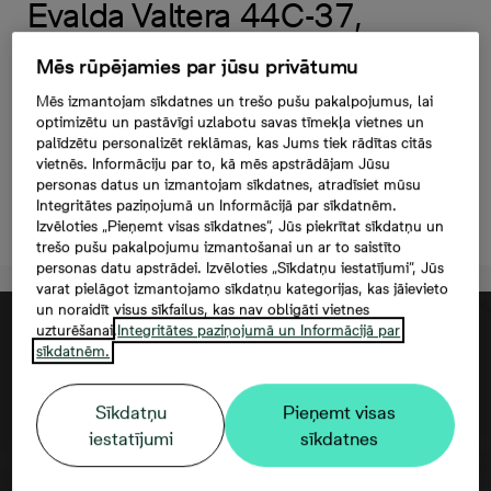
Evalda Valtera 44C-37,
160 000 €, 3 -istabu
Mēs rūpējamies par jūsu privātumu
dzīvoklis, Platība
Mēs izmantojam sīkdatnes un trešo pušu pakalpojumus, lai
62,4 m²
optimizētu un pastāvīgi uzlabotu savas tīmekļa vietnes un
palīdzētu personalizēt reklāmas, kas Jums tiek rādītas citās
vietnēs. Informāciju par to, kā mēs apstrādājam Jūsu
personas datus un izmantojam sīkdatnes, atradīsiet mūsu
Integritātes paziņojumā un Informācijā par sīkdatnēm.
Atstāt kontaktinformāciju
Izvēloties „Pieņemt visas sīkdatnes”, Jūs piekrītat sīkdatņu un
trešo pušu pakalpojumu izmantošanai un ar to saistīto
personas datu apstrādei. Izvēloties „Sīkdatņu iestatījumi”, Jūs
varat pielāgot izmantojamo sīkdatņu kategorijas, kas jāievieto
un noraidīt visus sīkfailus, kas nav obligāti vietnes
uzturēšanai.
Integritātes paziņojumā un Informācijā par
sīkdatnēm.
Sīkdatņu
Pieņemt visas
iestatījumi
sīkdatnes