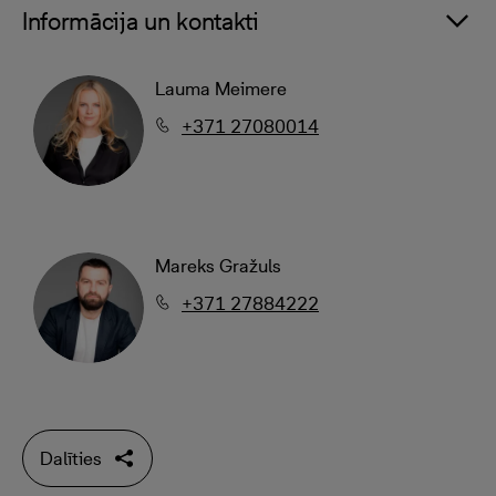
Informācija un kontakti
Lauma Meimere
+371 27080014
Mareks Gražuls
+371 27884222
Dalīties