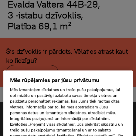
Evalda Valtera 44B-29,
3 -istabu dzīvoklis,
Platība 69,1 m²
Šis dzīvoklis ir pārdots. Vēlaties atrast kaut
ko līdzīgu?
Meklēt citu dzīvokli
Mēs rūpējamies par jūsu privātumu
Mēs izmantojam sīkdatnes un trešo pušu pakalpojumus, lai
optimizētu un pastāvīgi uzlabotu savas tīmekļa vietnes un
palīdzētu personalizēt reklāmas, kas Jums tiek rādītas citās
vietnēs. Informāciju par to, kā mēs apstrādājam Jūsu
personas datus un izmantojam sīkdatnes, atradīsiet mūsu
Integritātes paziņojumā un Informācijā par sīkdatnēm.
Izvēloties „Pieņemt visas sīkdatnes”, Jūs piekrītat sīkdatņu un
trešo pušu pakalpojumu izmantošanai un ar to saistīto
personas datu apstrādei. Izvēloties „Sīkdatņu iestatījumi”, Jūs