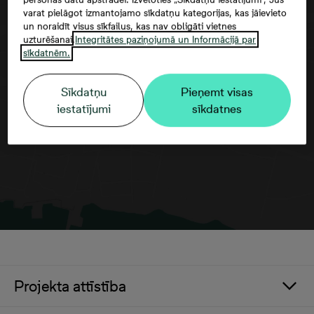
varat pielāgot izmantojamo sīkdatņu kategorijas, kas jāievieto
un noraidīt visus sīkfailus, kas nav obligāti vietnes
uzturēšanai.
Integritātes paziņojumā un Informācijā par
sīkdatnēm.
Google maps trešās puses datu
izmantošana
Sīkdatņu
Pieņemt visas
iestatījumi
sīkdatnes
Projekta attīstība