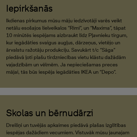
Iepirkšanās
Ikdienas pirkumus mūsu māju iedzīvotāji varēs veikt
netālu esošajos lielveikalos “Rimi”, un “Maxima”, tāpat
10 minūtēs iespējams aizbraukt līdz Pļavnieku tirgum,
kur iegādāties svaigus augļus, dārzeņus, vietējo un
ārvalstu ražotāju produkciju. Savukārt t/c “Sāga”
piedāvā ļoti plašu tirdzniecības vietu klāstu dažādām
vajadzībām un vēlmēm. Ja nepieciešamas preces
mājai, tās būs iespēja iegādāties IKEA un “Depo”.
Skolas un bērnudārzi
Dreiliņi un tuvējās apkaimes piedāvā plašas izglītības
iespējas dažādiem vecumiem. Vistuvāk mūsu jaunajam