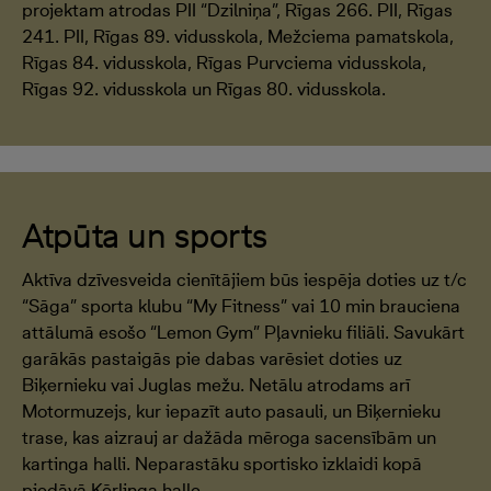
projektam atrodas PII “Dzilniņa”, Rīgas 266. PII, Rīgas
241. PII, Rīgas 89. vidusskola, Mežciema pamatskola,
Rīgas 84. vidusskola, Rīgas Purvciema vidusskola,
Rīgas 92. vidusskola un Rīgas 80. vidusskola.
Atpūta un sports
Aktīva dzīvesveida cienītājiem būs iespēja doties uz t/c
“Sāga” sporta klubu “My Fitness” vai 10 min brauciena
attālumā esošo “Lemon Gym” Pļavnieku filiāli. Savukārt
garākās pastaigās pie dabas varēsiet doties uz
Biķernieku vai Juglas mežu. Netālu atrodams arī
Motormuzejs, kur iepazīt auto pasauli, un Biķernieku
trase, kas aizrauj ar dažāda mēroga sacensībām un
kartinga halli. Neparastāku sportisko izklaidi kopā
piedāvā Kērlinga halle.