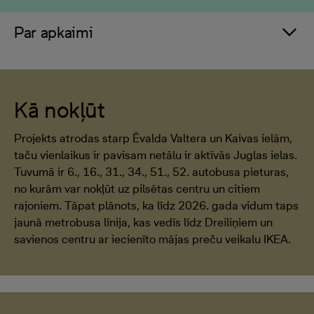
Par apkaimi
Kā nokļūt
Projekts atrodas starp Ēvalda Valtera un Kaivas ielām,
taču vienlaikus ir pavisam netālu ir aktīvās Juglas ielas.
Tuvumā ir 6., 16., 31., 34., 51., 52. autobusa pieturas,
no kurām var nokļūt uz pilsētas centru un citiem
rajoniem. Tāpat plānots, ka līdz 2026. gada vidum taps
jaunā metrobusa līnija, kas vedīs līdz Dreiliņiem un
savienos centru ar iecienīto mājas preču veikalu IKEA.