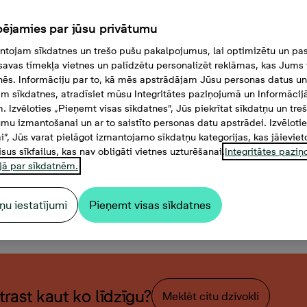
ējamies par jūsu privātumu
tojam sīkdatnes un trešo pušu pakalpojumus, lai optimizētu un pas
savas tīmekļa vietnes un palīdzētu personalizēt reklāmas, kas Jums t
tnēs. Informāciju par to, kā mēs apstrādājam Jūsu personas datus un
m sīkdatnes, atradīsiet mūsu Integritātes paziņojumā un Informācij
. Izvēloties „Pieņemt visas sīkdatnes”, Jūs piekrītat sīkdatņu un tre
mu izmantošanai un ar to saistīto personas datu apstrādei. Izvēloti
mi”, Jūs varat pielāgot izmantojamo sīkdatņu kategorijas, kas jāieviet
isus sīkfailus, kas nav obligāti vietnes uzturēšanai.
Integritātes pazi
jā par sīkdatnēm.
ņu iestatījumi
Pieņemt visas sīkdatnes
3 -istabu dzīvoklis, Platība
atrast kaut ko līdzīgu?
Meklēt citu dzīvokli