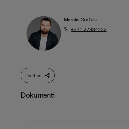
Mareks Gražuls
+371 27884222
Dalīties
Dokumenti