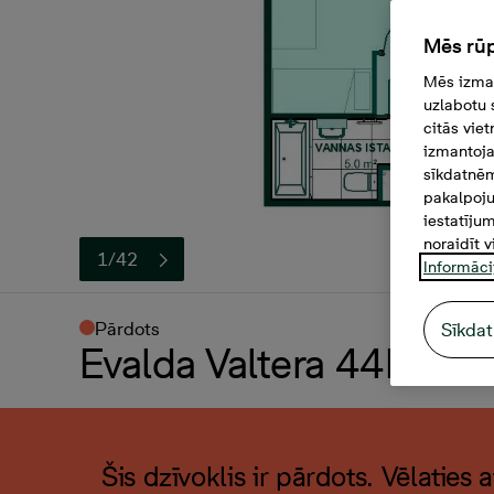
Mēs rūp
Mēs izman
uzlabotu 
citās vie
izmantoja
sīkdatnēm
pakalpoju
iestatīju
noraidīt v
1/42
Informāci
Pārdots
Sīkdat
Evalda Valtera 44B-38, 
Šis dzīvoklis ir pārdots. Vēlaties 