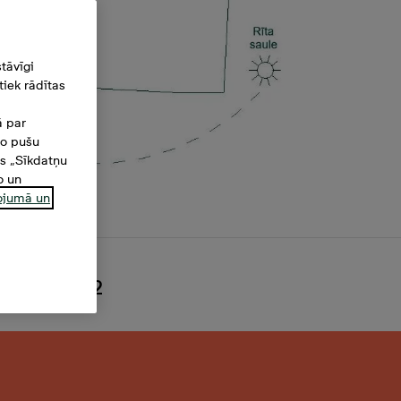
tāvīgi
iek rādītas
ā par
šo pušu
es „Sīkdatņu
o un
ņojumā un
 72,6 m²