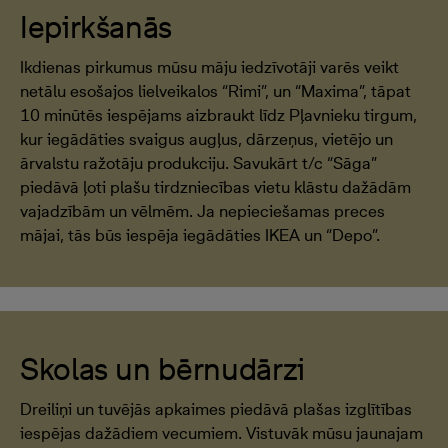
Iepirkšanās
Ikdienas pirkumus mūsu māju iedzīvotāji varēs veikt
netālu esošajos lielveikalos “Rimi”, un “Maxima”, tāpat
10 minūtēs iespējams aizbraukt līdz Pļavnieku tirgum,
kur iegādāties svaigus augļus, dārzeņus, vietējo un
ārvalstu ražotāju produkciju. Savukārt t/c “Sāga”
piedāvā ļoti plašu tirdzniecības vietu klāstu dažādām
vajadzībām un vēlmēm. Ja nepieciešamas preces
mājai, tās būs iespēja iegādāties IKEA un “Depo”.
Skolas un bērnudārzi
Dreiliņi un tuvējās apkaimes piedāvā plašas izglītības
iespējas dažādiem vecumiem. Vistuvāk mūsu jaunajam