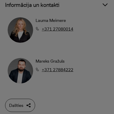
Informācija un kontakti
Lauma Meimere
+371 27080014
Mareks Gražuls
+371 27884222
Dalīties