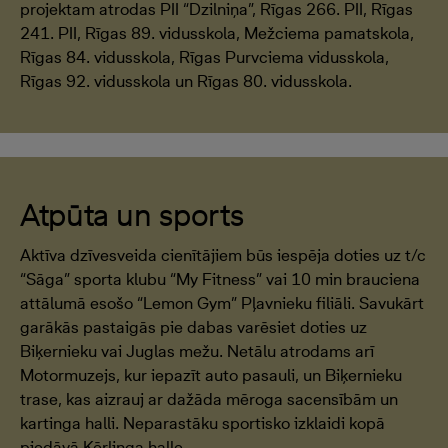
projektam atrodas PII “Dzilniņa”, Rīgas 266. PII, Rīgas
241. PII, Rīgas 89. vidusskola, Mežciema pamatskola,
Rīgas 84. vidusskola, Rīgas Purvciema vidusskola,
Rīgas 92. vidusskola un Rīgas 80. vidusskola.
Atpūta un sports
Aktīva dzīvesveida cienītājiem būs iespēja doties uz t/c
“Sāga” sporta klubu “My Fitness” vai 10 min brauciena
attālumā esošo “Lemon Gym” Pļavnieku filiāli. Savukārt
garākās pastaigās pie dabas varēsiet doties uz
Biķernieku vai Juglas mežu. Netālu atrodams arī
Motormuzejs, kur iepazīt auto pasauli, un Biķernieku
trase, kas aizrauj ar dažāda mēroga sacensībām un
kartinga halli. Neparastāku sportisko izklaidi kopā
piedāvā Kērlinga halle.