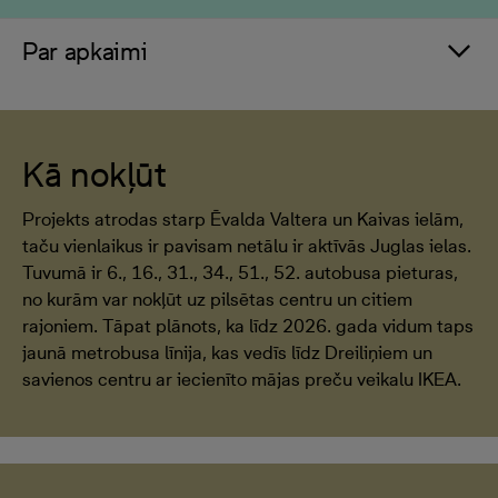
Par apkaimi
Kā nokļūt
Projekts atrodas starp Ēvalda Valtera un Kaivas ielām,
taču vienlaikus ir pavisam netālu ir aktīvās Juglas ielas.
Tuvumā ir 6., 16., 31., 34., 51., 52. autobusa pieturas,
no kurām var nokļūt uz pilsētas centru un citiem
rajoniem. Tāpat plānots, ka līdz 2026. gada vidum taps
jaunā metrobusa līnija, kas vedīs līdz Dreiliņiem un
savienos centru ar iecienīto mājas preču veikalu IKEA.