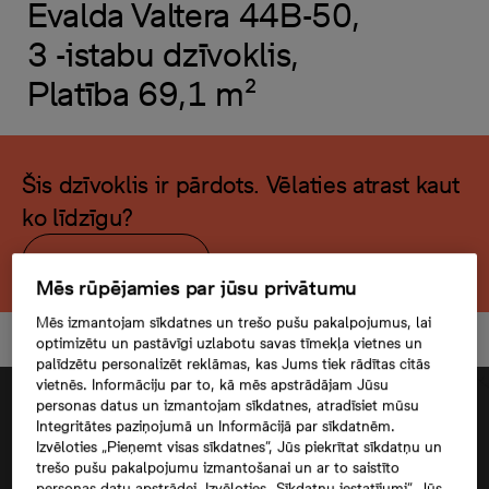
Evalda Valtera 44B-50,
3 -istabu dzīvoklis,
Platība 69,1 m²
Šis dzīvoklis ir pārdots. Vēlaties atrast kaut
ko līdzīgu?
Meklēt citu dzīvokli
Mēs rūpējamies par jūsu privātumu
Mēs izmantojam sīkdatnes un trešo pušu pakalpojumus, lai
optimizētu un pastāvīgi uzlabotu savas tīmekļa vietnes un
palīdzētu personalizēt reklāmas, kas Jums tiek rādītas citās
vietnēs. Informāciju par to, kā mēs apstrādājam Jūsu
personas datus un izmantojam sīkdatnes, atradīsiet mūsu
Integritātes paziņojumā un Informācijā par sīkdatnēm.
Izvēloties „Pieņemt visas sīkdatnes”, Jūs piekrītat sīkdatņu un
trešo pušu pakalpojumu izmantošanai un ar to saistīto
personas datu apstrādei. Izvēloties „Sīkdatņu iestatījumi”, Jūs