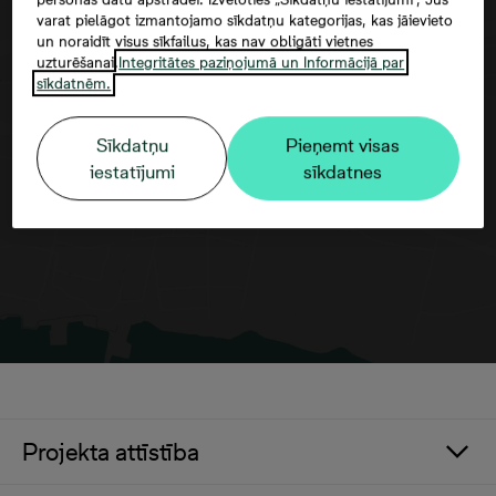
varat pielāgot izmantojamo sīkdatņu kategorijas, kas jāievieto
un noraidīt visus sīkfailus, kas nav obligāti vietnes
uzturēšanai.
Integritātes paziņojumā un Informācijā par
sīkdatnēm.
Google maps trešās puses datu
izmantošana
Sīkdatņu
Pieņemt visas
iestatījumi
sīkdatnes
Projekta attīstība